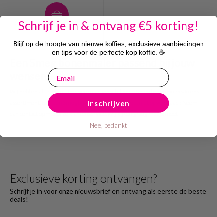
Schrijf je in & ontvang €5 korting!
Blijf op de hoogte van nieuwe koffies, exclusieve aanbiedingen
en tips voor de perfecte kop koffie. ☕
Een Smeg bonenmaler passend bij jouw
email
wensen!
Wij hebben altijd een ruime voorraad verschillende Smeg bonenmalers in ons
Inschrijven
assortiment. Is er een Smeg bonenmaler onverhoopt niet op voorraad? Neem
dan contact op met onze klantenservice. Wij kijken graag met je mee!.
Nee, bedankt
Exclusieve korting ontvangen?
Schrijf je in voor onze nieuwsbrief en ontvang als eerste de beste
deals!