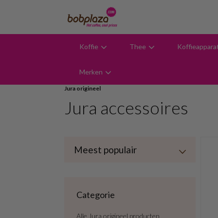
Koffie
Thee
Koffieappara
9,6
Merken
Jura origineel
Jura accessoires
Categorie
Alle Jura origineel producten