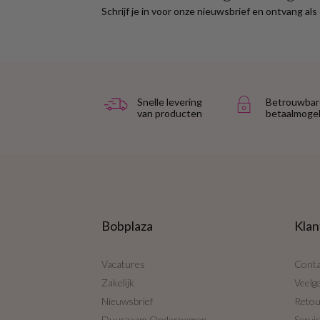
Schrijf je in voor onze nieuwsbrief en ontvang al
Snelle levering
Betrouwbar
van producten
betaalmogel
Bobplaza
Klan
Vacatures
Conta
Zakelijk
Veelg
Nieuwsbrief
Reto
Duurzaam Ondernemen
Servi