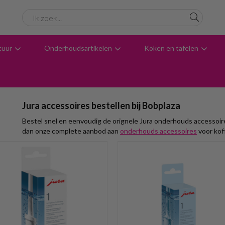
tuur
Onderhoudsartikelen
Koken en tafelen
6062 beoordelingen
Avondbezorging
Advies
Jura accessoires bestellen bij Bobplaza
Bestel snel en eenvoudig de orignele Jura onderhouds accessoires
dan onze complete aanbod aan
onderhouds accessoires
voor kof