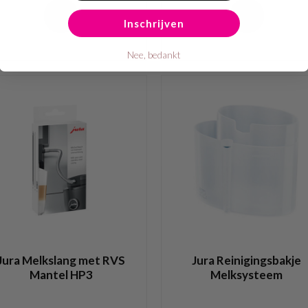
Inschrijven
Nee, bedankt
Jura Melkslang met RVS
Jura Reinigingsbakje
Mantel HP3
Melksysteem