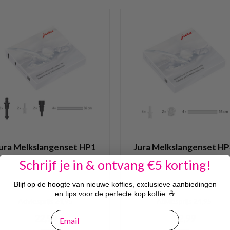
ura Melkslangenset HP1
Jura Melkslangenset H
Schrijf je in & ontvang €5 korting!
Blijf op de hoogte van nieuwe koffies, exclusieve aanbiedingen
en tips voor de perfecte kop koffie. ☕
Adviesprijs 24,95
Adviesprijs 24,95
email
22,99
22,99