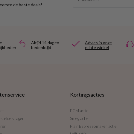
s eerste de beste deals!
e
Altijd 14 dagen
Advies in onze
ijkheden
bedenktijd
echte winkel
tenservice
Kortingsacties
ct
ECM actie
estelde vragen
Smeg actie
uren
Flair Espressomaker actie
ce
Lelit actie