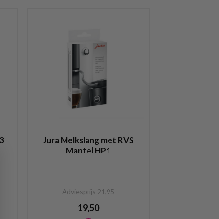
P3
Jura Melkslang met RVS
Mantel HP1
Adviesprijs 21,95
19,50