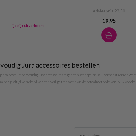
Adviesprijs 22,50
19,95
Tijdelijk uitverkocht
voudig Jura accessoires bestellen
plaza bestel je eenvoudig Jura accessoires tegen een scherpe prijs! Daarnaast zorgen we er v
a ben je altijd verzekerd van een veilige transactie via de betaalmethode van jouw voorke
Email