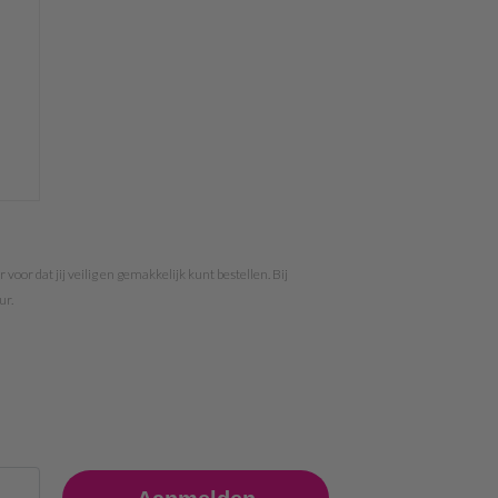
oor dat jij veilig en gemakkelijk kunt bestellen. Bij
ur.