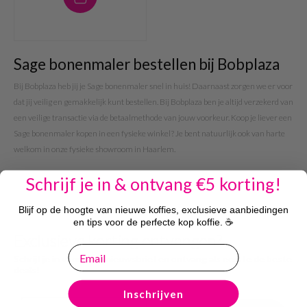
Sage bonenmaler bestellen bij Bobplaza
Bij Bobplaza heb jij je Sage bonenmaler snel in huis! Daarnaast zorgen we er voor
dat jij veilig en gemakkelijk kunt bestellen. Bij Bobplaza ben je altijd verzekerd van
een veilige transactie via de betaalmethode van jouw voorkeur. Koop je liever een
Sage bonenmaler kopen in een fysieke winkel? Je bent natuurlijk ook van harte
welkom in onze fysieke showroom in Haarlem.
Schrijf je in & ontvang €5 korting!
Blijf op de hoogte van nieuwe koffies, exclusieve aanbiedingen
en tips voor de perfecte kop koffie. ☕
Exclusieve korting ontvangen?
email
Schrijf je in voor onze nieuwsbrief en ontvang als eerste de beste
deals!
Inschrijven
Email