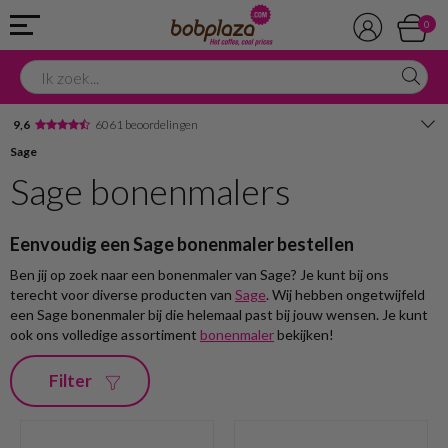
0
9,6
6061 beoordelingen
Sage
Avondbezorging
Sage bonenmalers
Advies in onze winkel
Eenvoudig een Sage bonenmaler bestellen
Ben jij op zoek naar een bonenmaler van Sage? Je kunt bij ons
terecht voor diverse producten van
Sage
. Wij hebben ongetwijfeld
een Sage bonenmaler bij die helemaal past bij jouw wensen. Je kunt
ook ons volledige assortiment
bonenmaler
bekijken!
Filter