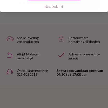
Aanmelden
Nee, bedankt
Snelle levering
Betrouwbare
van producten
betaalmogelijkheden
Altijd 14 dagen
Advies in onze echte
bedenktijd
winkel
Onze klantenservice
Showroom vandaag open van
023-5282218
09:30 tot 17:00 uur