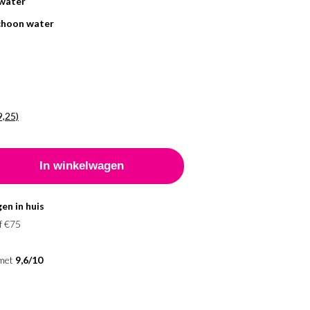
 water
schoon water
9,25)
Prijs per stuk
9,90
9,50
9,25
en in huis
f €75
 met
9,6/10