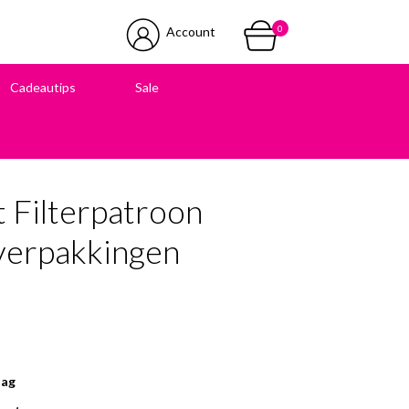
0
Account
Cadeautips
Sale
 in onze winkel
t Filterpatroon
verpakkingen
lag