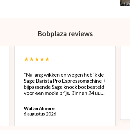
Bobplaza reviews
★★★★★
"Na lang wikken en wegen heb ik de
Sage Barista Pro Espressomachine +
bijpassende Sage knock box besteld
voor een mooie prijs. Binnen 24 uur
werd alles netjes verpakt bezorgd.
Het is een mooie machine, Na
Walter
Almere
instellen bonenmolen heb ik van de
6 augustus 2026
eerste kopjes uitstekende espresso
kunnen genieten. Het melk
opschuimen vind ik nog wel een