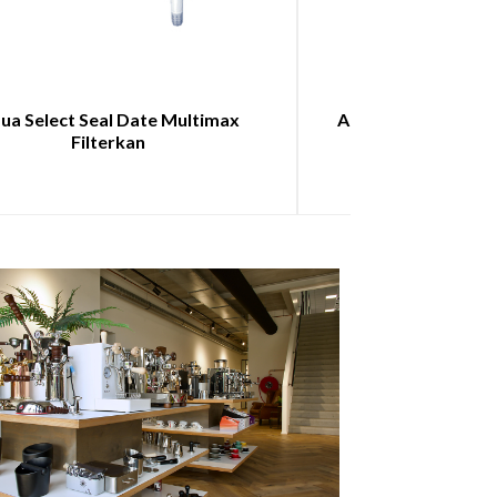
ua Select Seal Date Multimax
Aqua Select Classic
Filterkan
pac