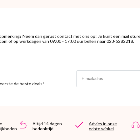
uitdaging.."
 opmerking? Neem dan gerust contact met ons op! Je kunt een mail stur
com of op werkdagen van 09:00 - 17:00 uur bellen naar 023-5282218.
Email
s eerste de beste deals!
e
Altijd 14 dagen
Advies in onze
ijkheden
bedenktijd
echte winkel