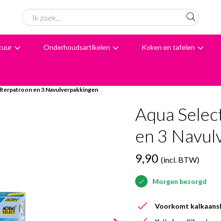
tuur
Onderhoudsartikelen
Koken en tafelen
6061 beoordelingen
Avondbezorging
Advies
ilterpatroon en 3 Navulverpakkingen
Aqua Selec
en 3 Navul
9,90
(incl. BTW)
Morgen bezorgd
Voorkomt kalkaans