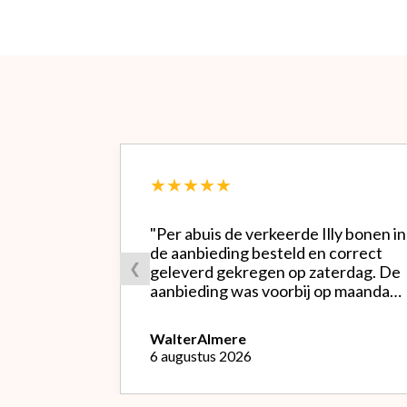
★★★★★
"Per abuis de verkeerde Illy bonen in
de aanbieding besteld en correct
❮
geleverd gekregen op zaterdag. De
aanbieding was voorbij op maandag
waardoor ik de bestelling niet
opnieuw kon doen met de goede
Walter
Almere
soort. Telefonisch gevraagd of ze
6 augustus 2026
geruild konden worden voor de
goede; dat kon misschien in Haarlem
bij de winkel. Op meerdere mails