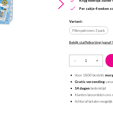
Krijg heerlijk zuiver
Per zakje 4 weken 
Variant:
Filterpatronen 3 pack
Bekijk staffelkorting (vanaf 
Aantal
1 - 3
-
+
4 - 7
8 +
Voor 18:00 besteld,
morg
Gratis verzending
vana
14 dagen
bedenktijd
Klanten beoordelen ons
Achteraf betalen mogelijk