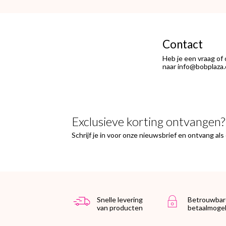
hierover heb ik geen reactie
gekregen. Wel heb ik na het
retourneren voor eigen rekening (
logisch) de betaling terug
Contact
ontvangen."
Heb je een vraag of
naar info@bobplaza.
Exclusieve korting ontvangen?
Schrijf je in voor onze nieuwsbrief en ontvang al
Snelle levering
Betrouwbar
van producten
betaalmogel