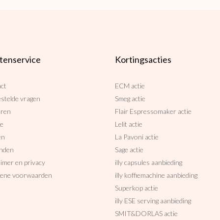
tenservice
Kortingsacties
ct
ECM actie
estelde vragen
Smeg actie
uren
Flair Espressomaker actie
ce
Lelit actie
en
La Pavoni actie
nden
Sage actie
aimer en privacy
illy capsules aanbieding
ene voorwaarden
illy koffiemachine aanbieding
Superkop actie
illy ESE serving aanbieding
SMIT&DORLAS actie