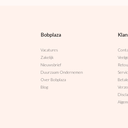
Bobplaza
Klan
Vacatures
Conta
Zakelijk
Veelg
Nieuwsbrief
Reto
Duurzaam Ondernemen
Servi
Over Bobplaza
Betal
Blog
Verze
Discl
Algem