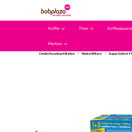
Koffie
Thee
Koffieappara
9,6
Merken
Onderhoudsartikelen
Waterfilters
Aqua Select F