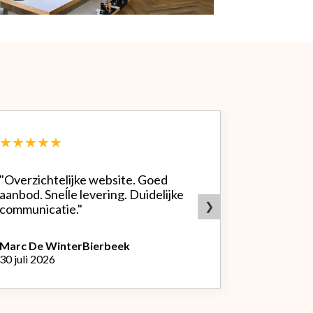
★★★★★
★★★★
"Overzichtelijke website. Goed
"Zeer goed
aanbod. Sneĺle levering. Duidelijke
bedrijf. Doet wat ze beloven,
❯
communicatie."
heldere sit
producten.
Marc De Winter
Bierbeek
30 juli 2026
Peter Van
L
29 juli 2026