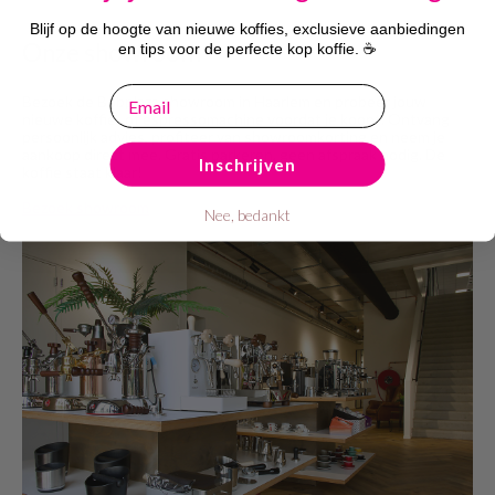
Blijf op de hoogte van nieuwe koffies, exclusieve aanbiedingen
Onze showroom
en tips voor de perfecte kop koffie. ☕
email
Bezoek de Bobplaza showroom in Haarlem en probeer jouw
nieuwe koffie- of espressomachine voordat je koopt. Ontvang
persoonlijk advies, profiteer van showroomkorting en neem je
aankoop direct mee. Gratis parkeren, geen afspraak nodig. De
Inschrijven
koffie staat klaar!
Bezoek showroom
Nee, bedankt