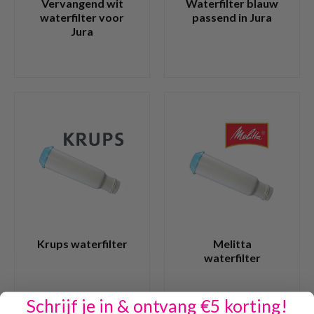
Vervangend wit
Waterfilter blauw
waterfilter voor
passend in Jura
Jura
Krups waterfilter
Melitta
waterfilter
Schrijf je in & ontvang €5 korting!