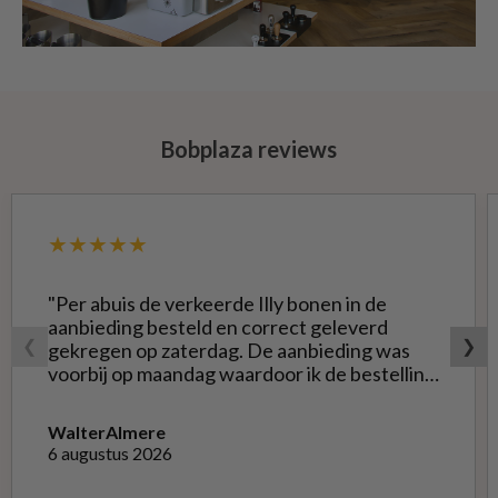
Bobplaza reviews
★★★★★
"Per abuis de verkeerde Illy bonen in de
aanbieding besteld en correct geleverd
❮
❯
gekregen op zaterdag. De aanbieding was
voorbij op maandag waardoor ik de bestelling
niet opnieuw kon doen met de goede soort.
Telefonisch gevraagd of ze geruild konden
Walter
Almere
worden voor de goede; dat kon misschien in
6 augustus 2026
Haarlem bij de winkel. Op meerdere mails
hierover heb ik geen reactie gekregen. Wel