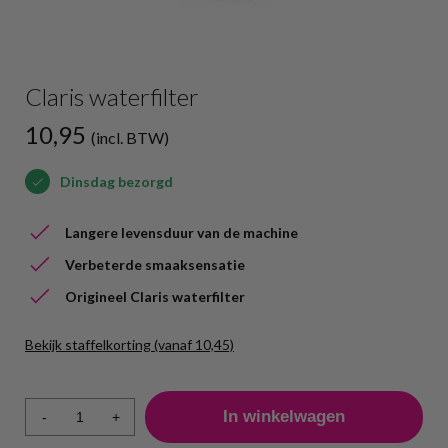
Claris waterfilter
10,95
(incl. BTW)
Dinsdag bezorgd
Langere levensduur van de machine
Verbeterde smaaksensatie
Origineel Claris waterfilter
Bekijk staffelkorting (vanaf 10,45)
Aantal
Prijs per stuk
1 - 9
10,95
-
+
10 +
10,45