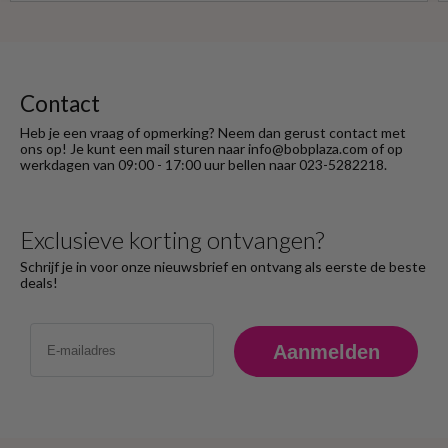
heb ik na het retourneren voor eigen
rekening ( logisch) de betaling terug
ontvangen."
Contact
Heb je een vraag of opmerking? Neem dan gerust contact met
ons op! Je kunt een mail sturen naar info@bobplaza.com of op
werkdagen van 09:00 - 17:00 uur bellen naar 023-5282218.
Exclusieve korting ontvangen?
Schrijf je in voor onze nieuwsbrief en ontvang als eerste de beste
deals!
Email
Aanmelden