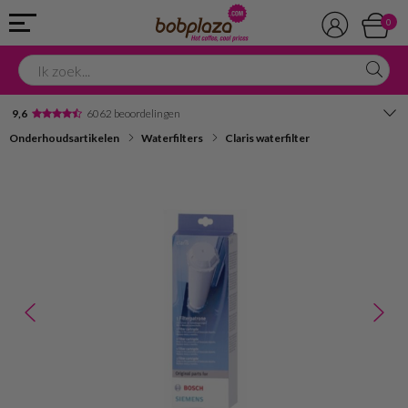
0
9,6
6062 beoordelingen
Onderhoudsartikelen
Waterfilters
Claris waterfilter
Avondbezorging
Advies in onze winkel