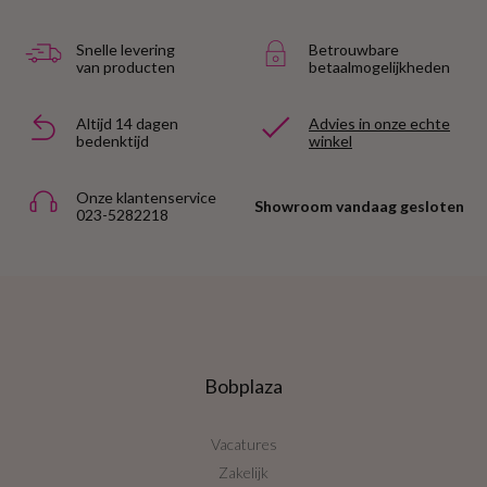
Snelle levering
Betrouwbare
van producten
betaalmogelijkheden
Altijd 14 dagen
Advies in onze echte
bedenktijd
winkel
Onze klantenservice
Showroom vandaag gesloten
023-5282218
Bobplaza
Vacatures
Zakelijk