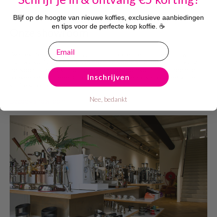
Blijf op de hoogte van nieuwe koffies, exclusieve aanbiedingen
en tips voor de perfecte kop koffie. ☕
Onze showroom
email
Bezoek de Bobplaza showroom in Haarlem en probeer jouw
nieuwe koffie- of espressomachine voordat je koopt. Ontvang
persoonlijk advies, profiteer van showroomkorting en neem je
Inschrijven
aankoop direct mee. Gratis parkeren, geen afspraak nodig. De
koffie staat klaar!
Nee, bedankt
Bezoek showroom