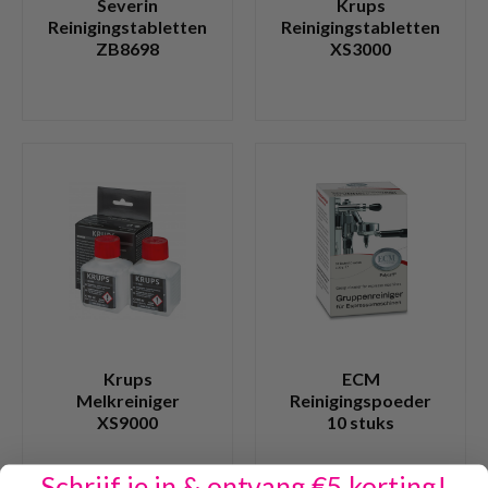
Severin
Krups
Reinigingstabletten
Reinigingstabletten
ZB8698
XS3000
Krups
ECM
Melkreiniger
Reinigingspoeder
XS9000
10 stuks
Schrijf je in & ontvang €5 korting!