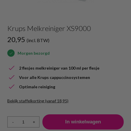
Krups Melkreiniger XS9000
20,95
(incl. BTW)
Morgen bezorgd
2 flesjes melkreiniger van 100 ml per flesje
Voor alle Krups cappuccinosystemen
Optimale reiniging
Bekijk staffelkorting (vanaf 18,95)
Aantal
Prijs per stuk
1 - 4
20,95
-
+
5 - 9
19,95
10 +
18,95