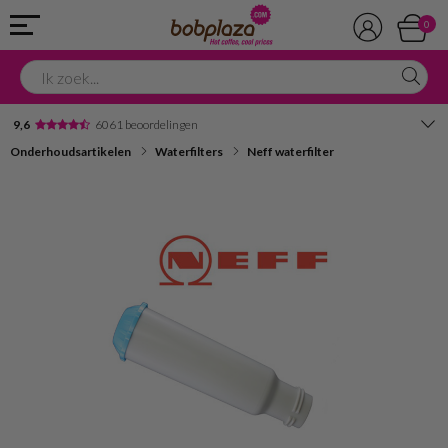
0
9,6
6061 beoordelingen
Onderhoudsartikelen
Waterfilters
Neff waterfilter
Avondbezorging
Advies in onze winkel