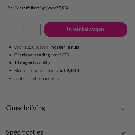
Bekijk staffelkorting (vanaf 5,95)
Aantal
Prijs per stuk
1 - 9
6,95
-
+
10 - 19
6,45
20 +
5,95
Voor 18:00 besteld,
morgen in huis
Gratis verzending
vanaf €75
14 dagen
bedenktijd
Klanten beoordelen ons met
9,6/10
Achteraf betalen mogelijk
Omschrijving
Specificaties