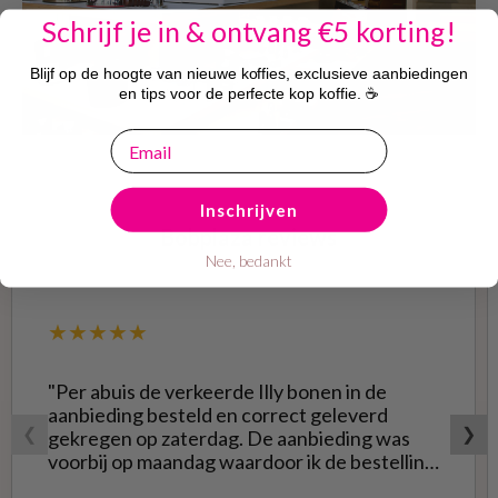
Schrijf je in & ontvang €5 korting!
Blijf op de hoogte van nieuwe koffies, exclusieve aanbiedingen
en tips voor de perfecte kop koffie. ☕
email
Inschrijven
Bobplaza reviews
Nee, bedankt
★★★★★
"Per abuis de verkeerde Illy bonen in de
aanbieding besteld en correct geleverd
❮
❯
gekregen op zaterdag. De aanbieding was
voorbij op maandag waardoor ik de bestelling
niet opnieuw kon doen met de goede soort.