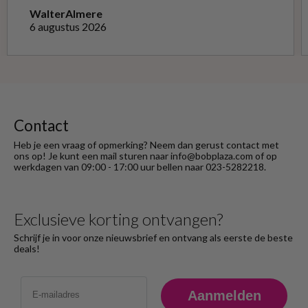
Telefonisch gevraagd of ze geruild konden
Walter
Almere
worden voor de goede; dat kon misschien in
6 augustus 2026
Haarlem bij de winkel. Op meerdere mails
hierover heb ik geen reactie gekregen. Wel
heb ik na het retourneren voor eigen
rekening ( logisch) de betaling terug
ontvangen."
Contact
Heb je een vraag of opmerking? Neem dan gerust contact met
ons op! Je kunt een mail sturen naar info@bobplaza.com of op
werkdagen van 09:00 - 17:00 uur bellen naar 023-5282218.
Exclusieve korting ontvangen?
Schrijf je in voor onze nieuwsbrief en ontvang als eerste de beste
deals!
Email
Aanmelden