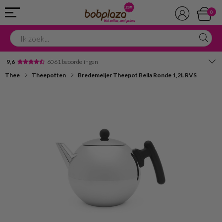
0
9,6
6061 beoordelingen
Thee
Theepotten
Bredemeijer Theepot Bella Ronde 1,2L RVS
Avondbezorging
Advies in onze winkel