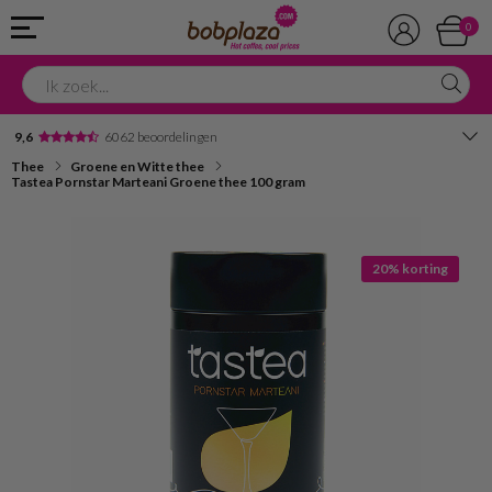
0
9,6
6062 beoordelingen
Thee
Groene en Witte thee
Avondbezorging
Tastea Pornstar Marteani Groene thee 100 gram
Advies in onze winkel
20% korting