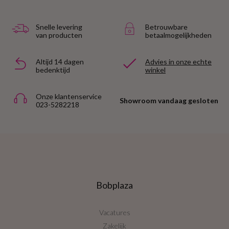
Snelle levering
Betrouwbare
van producten
betaalmogelijkheden
Altijd 14 dagen
Advies in onze echte
bedenktijd
winkel
Onze klantenservice
Showroom vandaag gesloten
023-5282218
Bobplaza
Vacatures
Zakelijk