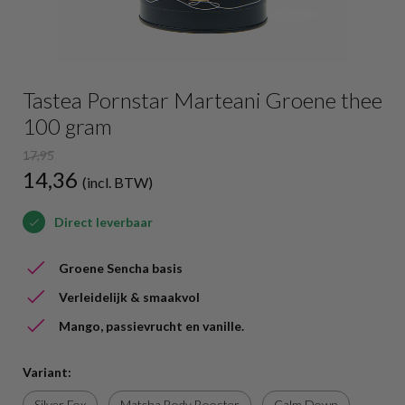
Tastea Pornstar Marteani Groene thee
100 gram
17,95
14,36
(incl. BTW)
Direct leverbaar
Groene Sencha basis
Verleidelijk & smaakvol
Mango, passievrucht en vanille.
Variant:
Silver Fox
Matcha Body Booster
Calm Down