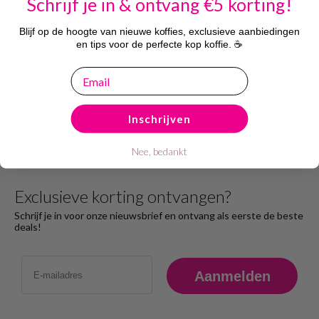
Schrijf je in & ontvang €5 korting!
Blijf op de hoogte van nieuwe koffies, exclusieve aanbiedingen
en tips voor de perfecte kop koffie. ☕
email
Contact
Inschrijven
Heb je een vraag of opmerking? Neem dan gerust contact met
ons op! Je kunt een mail sturen naar info@bobplaza.com of op
werkdagen van 09:00 - 17:00 uur bellen naar 023-5282218.
Nee, bedankt
Exclusieve korting ontvangen?
Schrijf je in voor onze nieuwsbrief en ontvang als eerste de beste
deals!
Email
Aanmelden