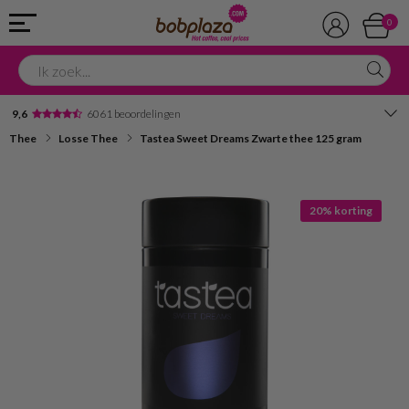
0
9,6
6061 beoordelingen
Thee
Losse Thee
Tastea Sweet Dreams Zwarte thee 125 gram
Avondbezorging
Advies in onze winkel
20% korting