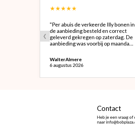
★★★★★
"Per abuis de verkeerde Illy bonen in
de aanbieding besteld en correct
❮
geleverd gekregen op zaterdag. De
aanbieding was voorbij op maandag
waardoor ik de bestelling niet
opnieuw kon doen met de goede
Walter
Almere
soort. Telefonisch gevraagd of ze
6 augustus 2026
geruild konden worden voor de
goede; dat kon misschien in Haarlem
bij de winkel. Op meerdere mails
hierover heb ik geen reactie
gekregen. Wel heb ik na het
retourneren voor eigen rekening (
logisch) de betaling terug
Contact
ontvangen."
Heb je een vraag of
naar info@bobplaza.