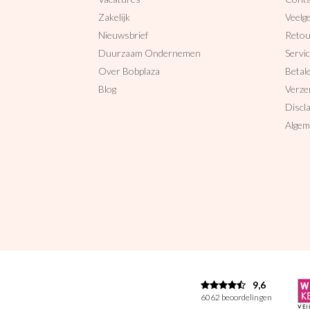
Zakelijk
Veelg
Nieuwsbrief
Reto
Duurzaam Ondernemen
Servi
Over Bobplaza
Betal
Blog
Verze
Discl
Algem
9,6
6062 beoordelingen