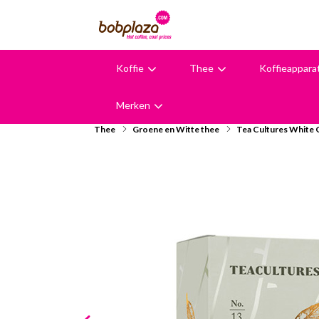
Koffie
Thee
Koffieappara
9,6
Merken
Thee
Groene en Witte thee
Tea Cultures White 