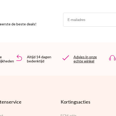
Email
s eerste de beste deals!
e
Altijd 14 dagen
Advies in onze
ijkheden
bedenktijd
echte winkel
tenservice
Kortingsacties
ct
ECM actie