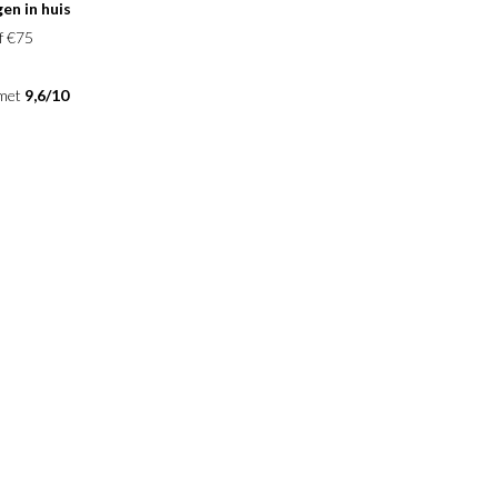
en in huis
f €75
 met
9,6/10