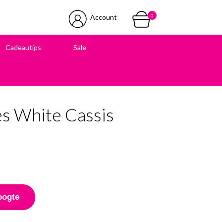
0
Account
Cadeautips
Sale
 in onze winkel
es White Cassis
oogte