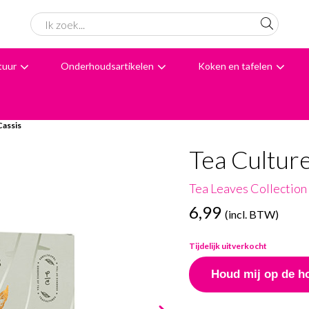
tuur
Onderhoudsartikelen
Koken en tafelen
6062 beoordelingen
Avondbezorging
Advies
Cassis
Tea Cultur
Tea Leaves Collection
6,99
(incl. BTW)
Tijdelijk uitverkocht
Houd mij op de h