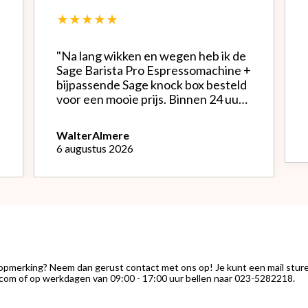
★★★★★
"Na lang wikken en wegen heb ik de
Sage Barista Pro Espressomachine +
bijpassende Sage knock box besteld
voor een mooie prijs. Binnen 24 uur
werd alles netjes verpakt bezorgd.
Het is een mooie machine, Na
Walter
Almere
instellen bonenmolen heb ik van de
6 augustus 2026
eerste kopjes uitstekende espresso
kunnen genieten. Het melk
opschuimen vind ik nog wel een
uitdaging.."
 opmerking? Neem dan gerust contact met ons op! Je kunt een mail stur
com of op werkdagen van 09:00 - 17:00 uur bellen naar 023-5282218.