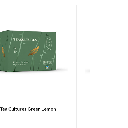
Tea Cultures Green Lemon
Tea Cultures 