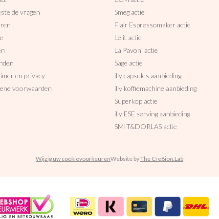
estelde vragen
Smeg actie
uren
Flair Espressomaker actie
ce
Lelit actie
en
La Pavoni actie
nden
Sage actie
aimer en privacy
illy capsules aanbieding
ene voorwaarden
illy koffiemachine aanbieding
Superkop actie
illy ESE serving aanbieding
SMIT&DORLAS actie
Wijzig uw cookievoorkeuren
Website by
The Cre8ion.Lab