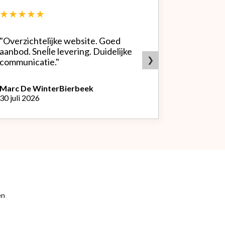
★★★★★
★★★★
"Overzichtelijke website. Goed
"Zeer goed
aanbod. Sneĺle levering. Duidelijke
bedrijf. Doet wat ze beloven,
❯
communicatie."
heldere sit
producten.
Marc De Winter
Bierbeek
30 juli 2026
Peter Van
L
29 juli 2026
en