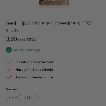
teeli Flip S Papieren Theefilters 100
stuks
3,60
(incl. BTW)
Morgen bezorgd
Ideaal voor mokformaat
Natuurlijk & ongebleekt
Aroma-optimale ruimte
Variant:
Flip XS
Flip L