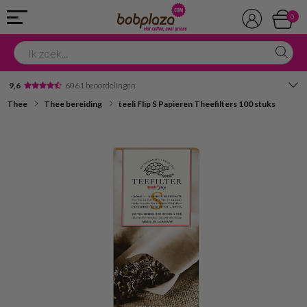
0
9,6
6061 beoordelingen
Thee
Thee bereiding
teeli Flip S Papieren Theefilters 100 stuks
Avondbezorging
Advies in onze winkel