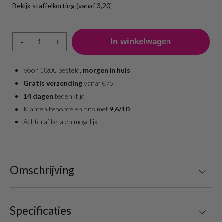
Bekijk staffelkorting (vanaf 3,20)
Aantal
Prijs per stuk
1 - 11
3,60
-
+
12 +
3,20
Voor 18:00 besteld,
morgen in huis
Gratis verzending
vanaf €75
14 dagen
bedenktijd
Klanten beoordelen ons met
9,6/10
Achteraf betalen mogelijk
Omschrijving
Specificaties