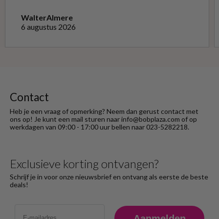
niet opnieuw kon doen met de goede soort.
Telefonisch gevraagd of ze geruild konden
Walter
Almere
worden voor de goede; dat kon misschien in
6 augustus 2026
Haarlem bij de winkel. Op meerdere mails
hierover heb ik geen reactie gekregen. Wel
heb ik na het retourneren voor eigen
rekening ( logisch) de betaling terug
ontvangen."
Contact
Heb je een vraag of opmerking? Neem dan gerust contact met
ons op! Je kunt een mail sturen naar info@bobplaza.com of op
werkdagen van 09:00 - 17:00 uur bellen naar 023-5282218.
Exclusieve korting ontvangen?
Schrijf je in voor onze nieuwsbrief en ontvang als eerste de beste
deals!
Email
Aanmelden