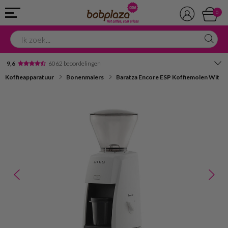
0
9,6
6062 beoordelingen
Koffieapparatuur
Bonenmalers
Baratza Encore ESP Koffiemolen Wit
Avondbezorging
Advies in onze winkel