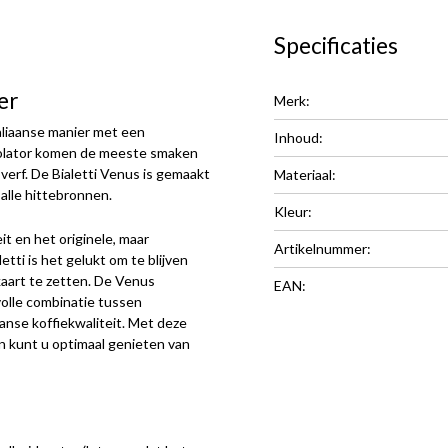
Specificaties
er
Merk:
taliaanse manier met een
Inhoud:
rcolator komen de meeste smaken
 verf. De Bialetti Venus is gemaakt
Materiaal:
alle hittebronnen.
Kleur:
t en het originele, maar
Artikelnummer:
etti is het gelukt om te blijven
kaart te zetten. De Venus
EAN:
lvolle combinatie tussen
anse koffiekwaliteit. Met deze
n kunt u optimaal genieten van