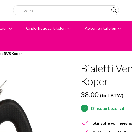
tuur
Onderhoudsartikelen
Koken en tafelen
6062 beoordelingen
Avondbezorging
Advies
ops RVS Koper
Bialetti Ve
Koper
38,00
(incl. BTW)
Dinsdag bezorgd
Stijlvolle vormgevin