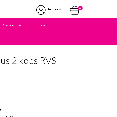
0
Account
Cadeautips
Sale
 in onze winkel
nus 2 kops RVS
g