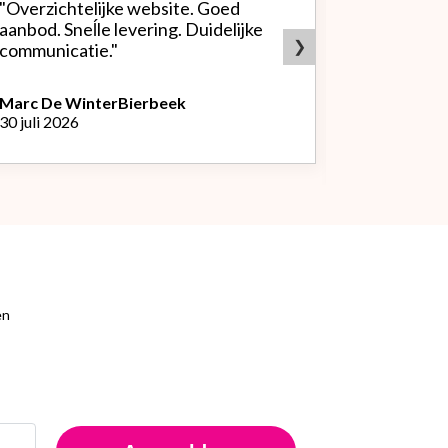
"Overzichtelijke website. Goed
"Zeer goed
aanbod. Sneĺle levering. Duidelijke
bedrijf. Doet wat ze beloven,
❯
communicatie."
heldere sit
producten.
Marc De Winter
Bierbeek
30 juli 2026
Peter Van
L
29 juli 2026
en