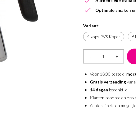
Authentieke Italiaan
Optimale smaken en
Variant:
4 kops RVS Koper
6 
-
+
Voor 18:00 besteld,
morg
Gratis verzending
vana
14 dagen
bedenktijd
Klanten beoordelen ons
Achteraf betalen mogelijk