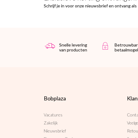
Schrijf je in voor onze nieuwsbrief en ontvang al
Snelle levering
Betrouwbar
van producten
betaalmogel
Bobplaza
Klan
Vacatures
Conta
Zakelijk
Veelg
Nieuwsbrief
Reto