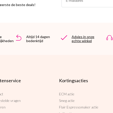
s eerste de beste deals!
e
Altijd 14 dagen
Advies in onze
ijkheden
bedenktijd
echte winkel
tenservice
Kortingsacties
ct
ECM actie
estelde vragen
Smeg actie
uren
Flair Espressomaker actie