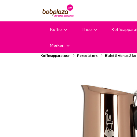
Koffie
Thee
Koffieappara
9,6
Merken
Koffieapparatuur
Percolators
Bialetti Venus 2 k