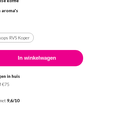
se koffie
 aroma's
kops RVS Koper
en in huis
f €75
 met
9,6/10