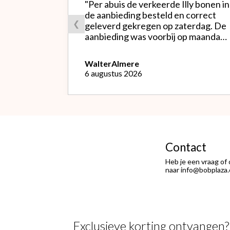
"Per abuis de verkeerde Illy bonen in
de aanbieding besteld en correct
❮
geleverd gekregen op zaterdag. De
aanbieding was voorbij op maandag
waardoor ik de bestelling niet
opnieuw kon doen met de goede
Walter
Almere
soort. Telefonisch gevraagd of ze
6 augustus 2026
geruild konden worden voor de
goede; dat kon misschien in Haarlem
bij de winkel. Op meerdere mails
hierover heb ik geen reactie
gekregen. Wel heb ik na het
retourneren voor eigen rekening (
logisch) de betaling terug
Contact
ontvangen."
Heb je een vraag of
naar info@bobplaza.
Exclusieve korting ontvangen?