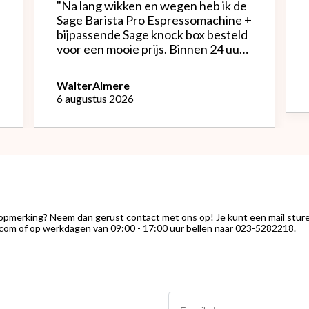
"Na lang wikken en wegen heb ik de
Sage Barista Pro Espressomachine +
bijpassende Sage knock box besteld
voor een mooie prijs. Binnen 24 uur
werd alles netjes verpakt bezorgd.
Het is een mooie machine, Na
Walter
Almere
instellen bonenmolen heb ik van de
6 augustus 2026
eerste kopjes uitstekende espresso
kunnen genieten. Het melk
opschuimen vind ik nog wel een
uitdaging.."
 opmerking? Neem dan gerust contact met ons op! Je kunt een mail stur
com of op werkdagen van 09:00 - 17:00 uur bellen naar 023-5282218.
Email