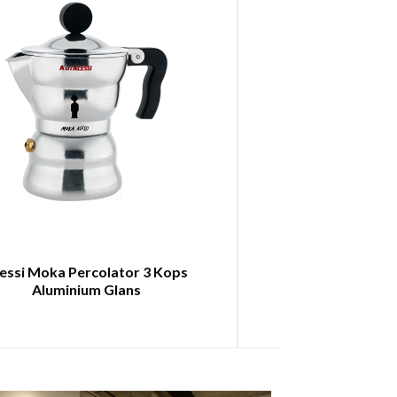
essi Moka Percolator 3 Kops
Alessi Moka Per
Aluminium Glans
Aluminiu