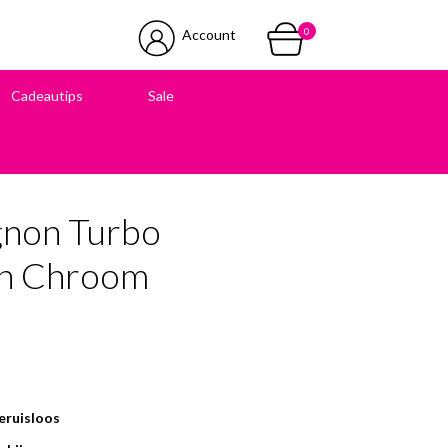
0
Account
Cadeautips
Sale
 in onze winkel
gnon Turbo
en Chroom
eruisloos