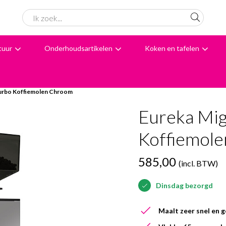
tuur
Onderhoudsartikelen
Koken en tafelen
6062 beoordelingen
Avondbezorging
Advies
urbo Koffiemolen Chroom
Eureka Mi
Koffiemol
585,00
(incl. BTW)
Dinsdag bezorgd
Maalt zeer snel en g