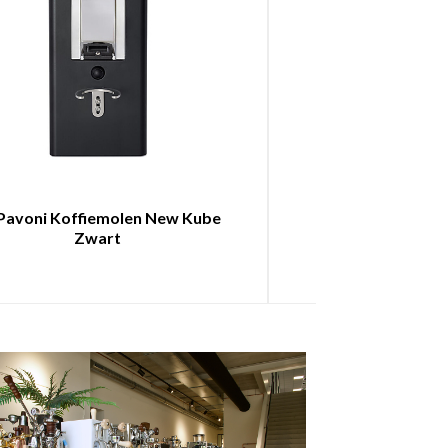
Pavoni Koffiemolen New Kube
Flair Espressom
Zwart
Grinder Ko