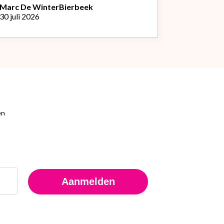
Marc De Winter
Bierbeek
30 juli 2026
Peter Van
L
29 juli 2026
en
Aanmelden