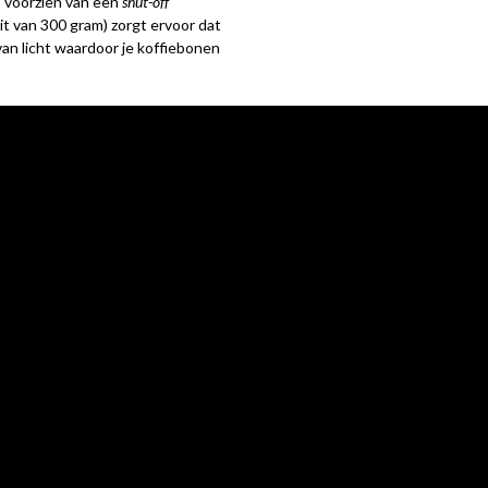
s voorzien van een
shut-off
t van 300 gram) zorgt ervoor dat
an licht waardoor je koffiebonen