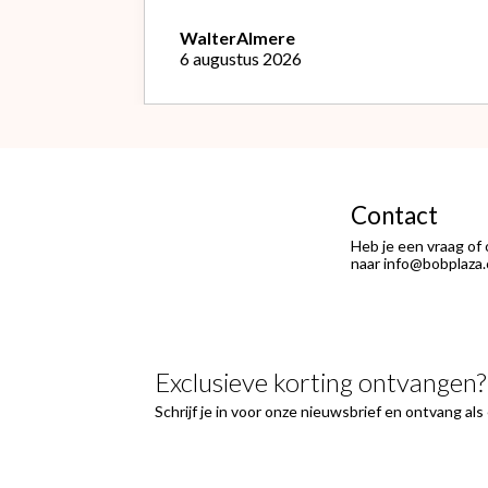
waardoor ik de bestelling niet
opnieuw kon doen met de goede
Walter
Almere
soort. Telefonisch gevraagd of ze
6 augustus 2026
geruild konden worden voor de
goede; dat kon misschien in Haarlem
bij de winkel. Op meerdere mails
hierover heb ik geen reactie
gekregen. Wel heb ik na het
retourneren voor eigen rekening (
logisch) de betaling terug
Contact
ontvangen."
Heb je een vraag of
naar info@bobplaza.
Exclusieve korting ontvangen?
Schrijf je in voor onze nieuwsbrief en ontvang al