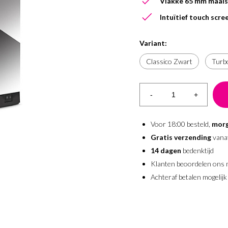
Vlakke 65 mm maals
Intuïtief touch scre
Variant:
Classico Zwart
Turb
-
+
Voor 18:00 besteld,
morg
Gratis verzending
vana
14 dagen
bedenktijd
Klanten beoordelen ons
Achteraf betalen mogelijk