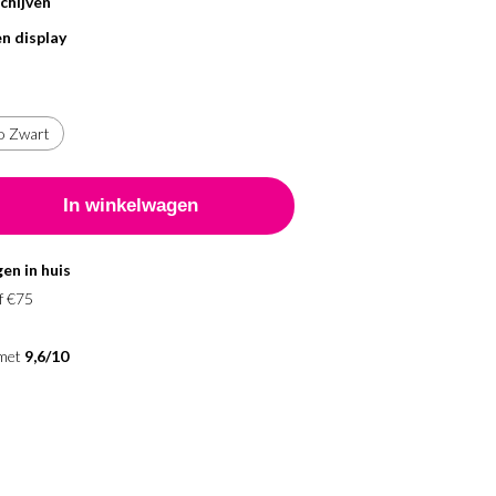
chijven
en display
o Zwart
en in huis
f €75
 met
9,6/10