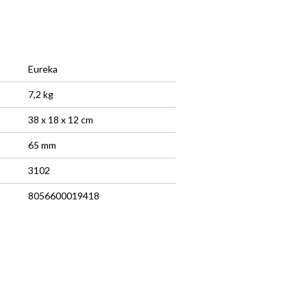
Eureka
7,2 kg
38 x 18 x 12 cm
65 mm
3102
8056600019418