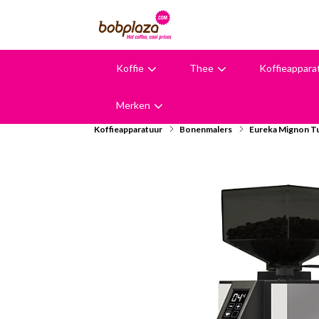
Koffie
Thee
Koffieappara
9,6
Merken
Koffieapparatuur
Bonenmalers
Eureka Mignon T