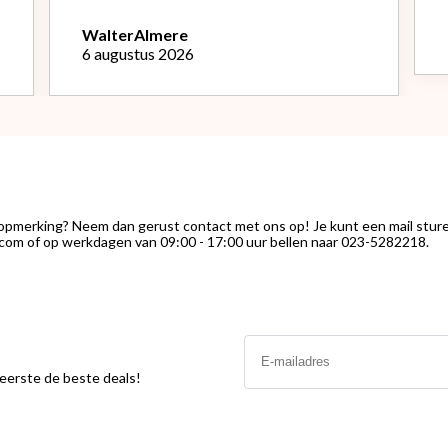
werd alles netjes verpakt bezorgd.
Het is een mooie machine, Na
Walter
Almere
instellen bonenmolen heb ik van de
6 augustus 2026
eerste kopjes uitstekende espresso
kunnen genieten. Het melk
opschuimen vind ik nog wel een
uitdaging.."
 opmerking? Neem dan gerust contact met ons op! Je kunt een mail stur
com of op werkdagen van 09:00 - 17:00 uur bellen naar 023-5282218.
Email
s eerste de beste deals!