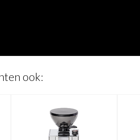
hten ook:
Schrijf je in & ontvang €5 korting!
Blijf op de hoogte van nieuwe koffies, exclusieve aanbiedingen
en tips voor de perfecte kop koffie. ☕
email