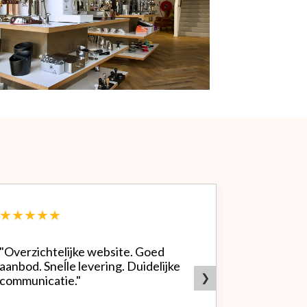
★★★★★
★★★★
"Overzichtelijke website. Goed
"Zeer goed
aanbod. Sneĺle levering. Duidelijke
bedrijf. Doet wat ze beloven,
❯
communicatie."
heldere sit
producten.