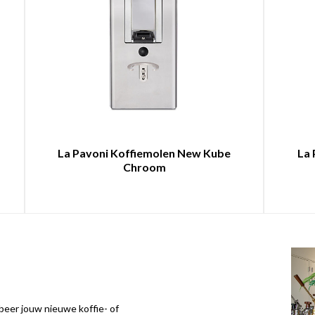
Inschrijven
Nee, bedankt
La Pavoni Koffiemolen New Kube
La 
Chroom
eer jouw nieuwe koffie- of