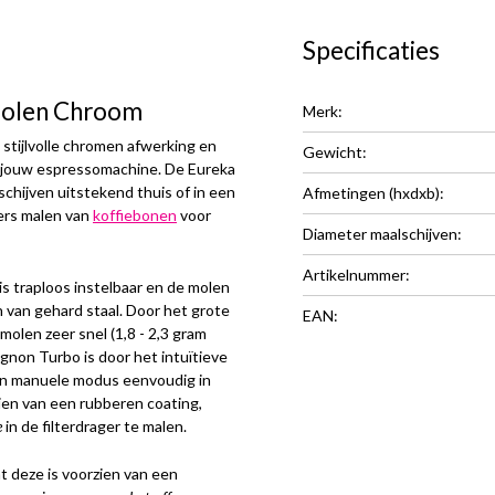
Specificaties
molen Chroom
Merk:
stijlvolle chromen afwerking en
Gewicht:
r jouw espressomachine. De Eureka
chijven uitstekend thuis of in een
Afmetingen (hxdxb):
ers malen van
koffiebonen
voor
Diameter maalschijven:
Artikelnummer:
s traploos instelbaar en de molen
n van gehard staal. Door het grote
EAN:
molen zeer snel (1,8 - 2,3 gram
gnon Turbo is door het intuïtieve
n en manuele modus eenvoudig in
ien van een rubberen coating,
e
in de filterdrager te malen.
t deze is voorzien van een