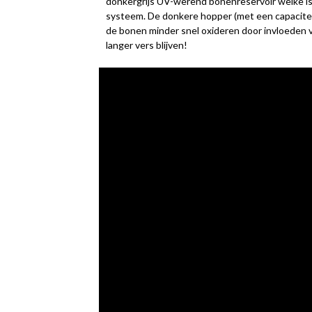
donkergrijs UV-werend bonenreservoir welke i
systeem. De donkere hopper (met een capacitei
de bonen minder snel oxideren door invloeden v
langer vers blijven!