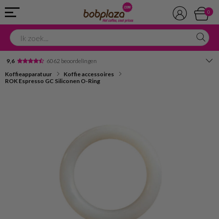
0
9,6
6062 beoordelingen
Koffieapparatuur
Koffie accessoires
Avondbezorging
ROK Espresso GC Siliconen O-Ring
Advies in onze winkel