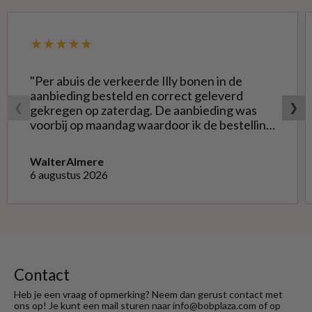
★★★★★
"Per abuis de verkeerde Illy bonen in de
aanbieding besteld en correct geleverd
❮
❯
gekregen op zaterdag. De aanbieding was
voorbij op maandag waardoor ik de bestelling
niet opnieuw kon doen met de goede soort.
Telefonisch gevraagd of ze geruild konden
Walter
Almere
worden voor de goede; dat kon misschien in
6 augustus 2026
Haarlem bij de winkel. Op meerdere mails
hierover heb ik geen reactie gekregen. Wel
heb ik na het retourneren voor eigen
rekening ( logisch) de betaling terug
ontvangen."
Contact
Heb je een vraag of opmerking? Neem dan gerust contact met
ons op! Je kunt een mail sturen naar info@bobplaza.com of op