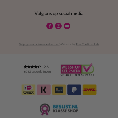
Volg ons op social media
Wijzig uw cookievoorkeuren
Website by
The Cre8ion.Lab
9,6
6062 beoordelingen