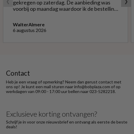
❮
❯
gekregen op zaterdag. De aanbieding was
voorbij op maandag waardoor ik de bestelling
niet opnieuw kon doen met de goede soort.
Telefonisch gevraagd of ze geruild konden
Walter
Almere
worden voor de goede; dat kon misschien in
6 augustus 2026
Haarlem bij de winkel. Op meerdere mails
hierover heb ik geen reactie gekregen. Wel
heb ik na het retourneren voor eigen
rekening ( logisch) de betaling terug
ontvangen."
Contact
Heb je een vraag of opmerking? Neem dan gerust contact met
ons op! Je kunt een mail sturen naar info@bobplaza.com of op
werkdagen van 09:00 - 17:00 uur bellen naar 023-5282218.
Exclusieve korting ontvangen?
Schrijf je in voor onze nieuwsbrief en ontvang als eerste de beste
deals!