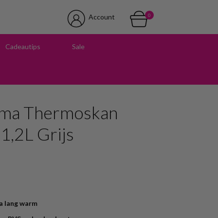
0
Account
Cadeautips
Sale
 in onze winkel
mma Thermoskan
 1,2L Grijs
ra lang warm