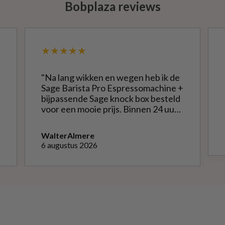
Bobplaza reviews
★★★★★
"Na lang wikken en wegen heb ik de
Sage Barista Pro Espressomachine +
bijpassende Sage knock box besteld
voor een mooie prijs. Binnen 24 uur
werd alles netjes verpakt bezorgd.
Het is een mooie machine, Na
Walter
Almere
instellen bonenmolen heb ik van de
6 augustus 2026
eerste kopjes uitstekende espresso
kunnen genieten. Het melk
opschuimen vind ik nog wel een
uitdaging.."