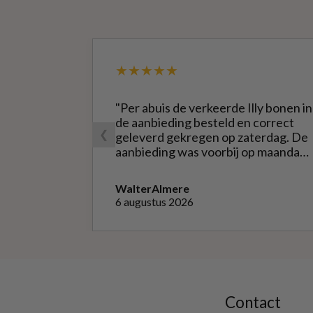
★★★★★
"Per abuis de verkeerde Illy bonen in
de aanbieding besteld en correct
❮
geleverd gekregen op zaterdag. De
aanbieding was voorbij op maandag
waardoor ik de bestelling niet
opnieuw kon doen met de goede
Walter
Almere
soort. Telefonisch gevraagd of ze
6 augustus 2026
geruild konden worden voor de
goede; dat kon misschien in Haarlem
bij de winkel. Op meerdere mails
hierover heb ik geen reactie
gekregen. Wel heb ik na het
retourneren voor eigen rekening (
logisch) de betaling terug
Contact