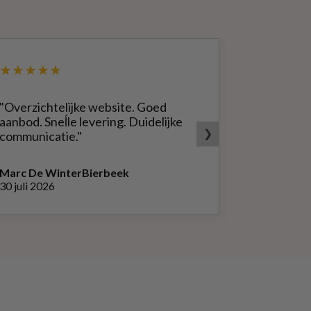
★★★★★
★★★★
"Overzichtelijke website. Goed
"Zeer goed
aanbod. Sneĺle levering. Duidelijke
bedrijf. Doet wat ze beloven,
❯
communicatie."
heldere sit
producten.
Marc De Winter
Bierbeek
30 juli 2026
Peter Van
L
29 juli 2026