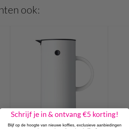
hten ook:
Schrijf je in & ontvang €5 korting!
Blijf op de hoogte van nieuwe koffies, exclusieve aanbiedingen