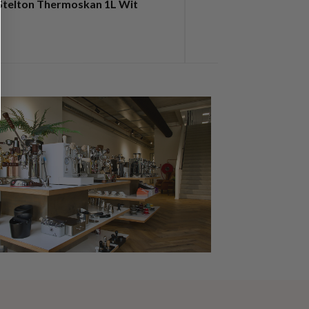
Stelton Thermoskan 1L Wit
Stelton Thermo