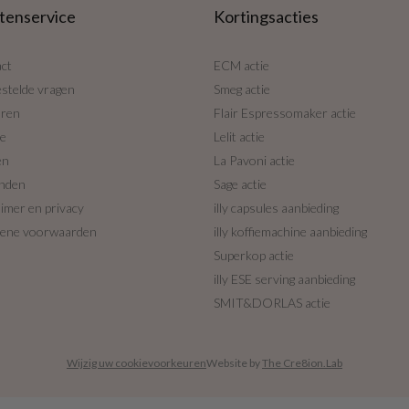
tenservice
Kortingsacties
ct
ECM actie
estelde vragen
Smeg actie
uren
Flair Espressomaker actie
ce
Lelit actie
en
La Pavoni actie
nden
Sage actie
aimer en privacy
illy capsules aanbieding
ene voorwaarden
illy koffiemachine aanbieding
Superkop actie
illy ESE serving aanbieding
SMIT&DORLAS actie
Wijzig uw cookievoorkeuren
Website by
The Cre8ion.Lab