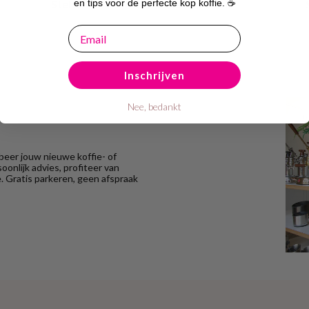
Stelton EM77 Thermoskan 0,5L Wit
en tips voor de perfecte kop koffie. ☕
email
Inschrijven
Nee, bedankt
eer jouw nieuwe koffie- of
onlijk advies, profiteer van
 Gratis parkeren, geen afspraak