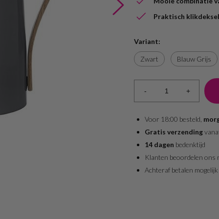
Mooie combinatie v
Praktisch klikdekse
Variant:
Zwart
Blauw Grijs
-
+
Voor 18:00 besteld,
morg
Gratis verzending
vana
14 dagen
bedenktijd
Klanten beoordelen ons
Achteraf betalen mogelijk