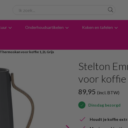
tuur
Onderhoudsartikelen
Koken en tafelen
6061 beoordelingen
Avondbezorging
Advies
Thermoskan voor koffie 1,2L Grijs
Stelton E
voor koffie
89,95
(incl. BTW)
Dinsdag bezorgd
Houdt je koffie ext