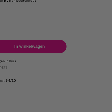
an RVS en beukenhout
l
en in huis
f €75
 met
9,6/10