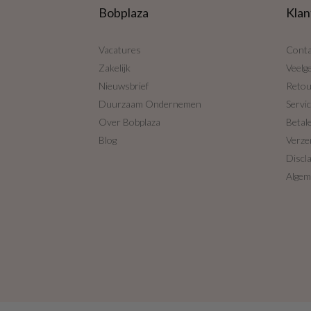
Bobplaza
Klan
Vacatures
Conta
Zakelijk
Veelg
Nieuwsbrief
Reto
Duurzaam Ondernemen
Servi
Over Bobplaza
Betal
Blog
Verze
Discl
Algem