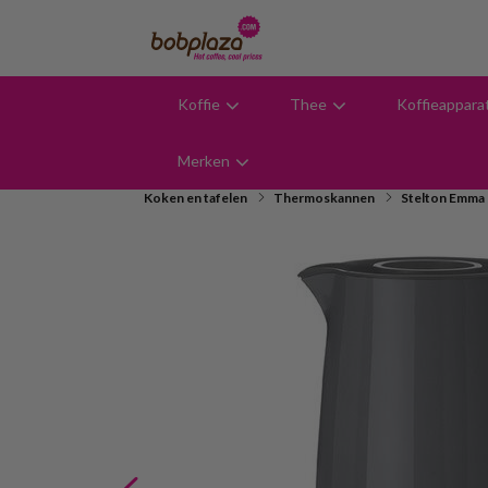
Koffie
Thee
Koffieappara
9,6
Merken
Koken en tafelen
Thermoskannen
Stelton Emma 