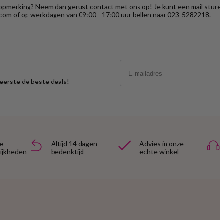
 opmerking? Neem dan gerust contact met ons op! Je kunt een mail stur
com of op werkdagen van 09:00 - 17:00 uur bellen naar 023-5282218.
Email
s eerste de beste deals!
e
Altijd 14 dagen
Advies in onze
ijkheden
bedenktijd
echte winkel