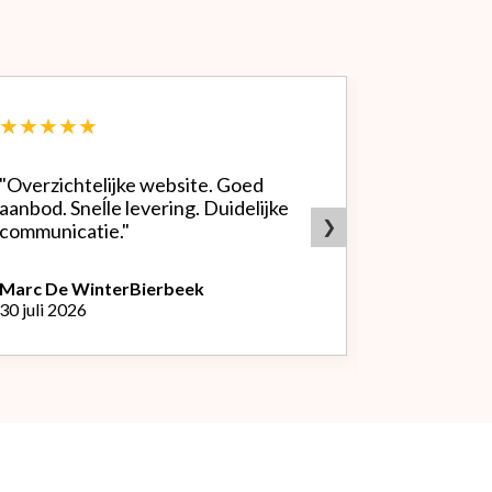
★★★★★
★★★★
"Overzichtelijke website. Goed
"Zeer goed
aanbod. Sneĺle levering. Duidelijke
bedrijf. Doet wat ze beloven,
❯
communicatie."
heldere sit
producten.
Marc De Winter
Bierbeek
30 juli 2026
Peter Van
L
29 juli 2026