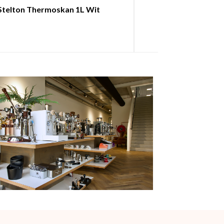
Stelton Thermoskan 1L Wit
Stelton Thermo