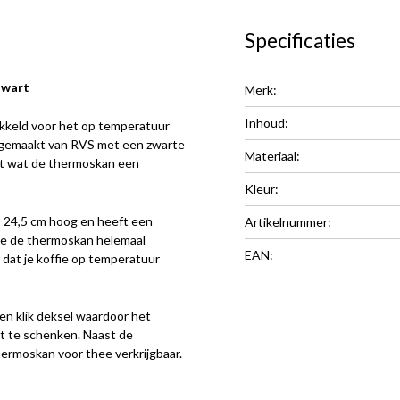
Specificaties
Zwart
Merk:
Inhoud:
kkeld voor het op temperatuur
s gemaakt van RVS met een zwarte
Materiaal:
ut wat de thermoskan een
Kleur:
is 24,5 cm hoog en heeft een
Artikelnummer:
je de thermoskan helemaal
EAN:
 dat je koffie op temperatuur
n klik deksel waardoor het
it te schenken. Naast de
hermoskan voor thee verkrijgbaar.