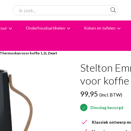
tuur
Onderhoudsartikelen
Koken en tafelen
6062 beoordelingen
Avondbezorging
Advies
Thermoskan voor koffie 1,2L Zwart
Stelton E
voor koffie
99,95
(incl. BTW)
Dinsdag bezorgd
Klassiek ontwerp m