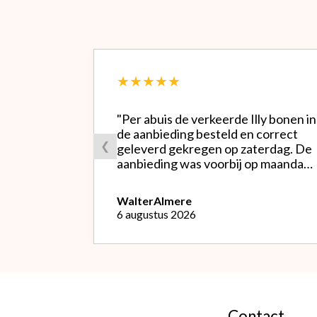
★★★★★
"Per abuis de verkeerde Illy bonen in
de aanbieding besteld en correct
❮
geleverd gekregen op zaterdag. De
aanbieding was voorbij op maandag
waardoor ik de bestelling niet
opnieuw kon doen met de goede
Walter
Almere
soort. Telefonisch gevraagd of ze
6 augustus 2026
geruild konden worden voor de
goede; dat kon misschien in Haarlem
bij de winkel. Op meerdere mails
hierover heb ik geen reactie
gekregen. Wel heb ik na het
retourneren voor eigen rekening (
logisch) de betaling terug
Contact