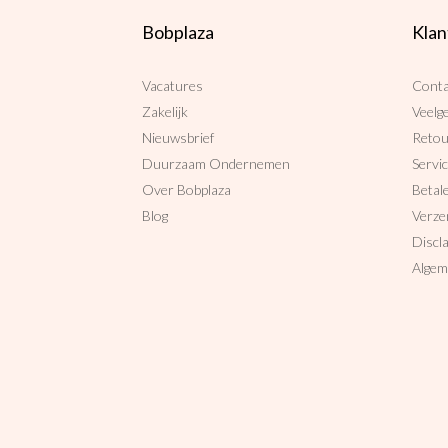
Bobplaza
Klan
Vacatures
Conta
Zakelijk
Veelg
Nieuwsbrief
Reto
Duurzaam Ondernemen
Servi
Over Bobplaza
Betal
Blog
Verze
Discl
Algem