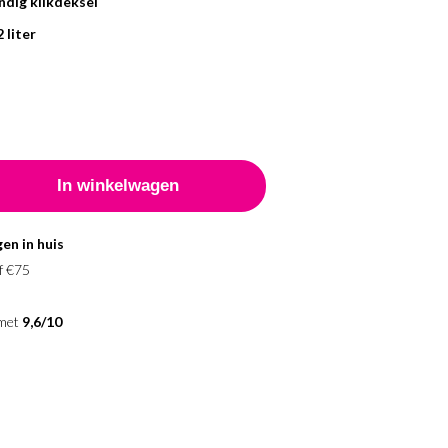
ndig klikdeksel
 liter
en in huis
f €75
 met
9,6/10