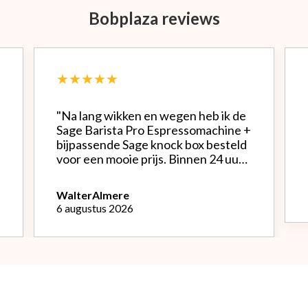
Bobplaza reviews
★★★★★
"Na lang wikken en wegen heb ik de
Sage Barista Pro Espressomachine +
bijpassende Sage knock box besteld
voor een mooie prijs. Binnen 24 uur
werd alles netjes verpakt bezorgd.
Het is een mooie machine, Na
Walter
Almere
instellen bonenmolen heb ik van de
6 augustus 2026
eerste kopjes uitstekende espresso
kunnen genieten. Het melk
opschuimen vind ik nog wel een
uitdaging.."