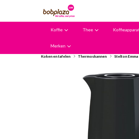
Koffie
Thee
Koffieappara
9,6
Merken
Koken en tafelen
Thermoskannen
Stelton Emma 