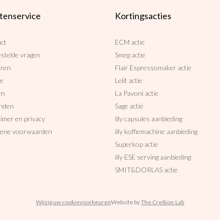
tenservice
Kortingsacties
ct
ECM actie
estelde vragen
Smeg actie
uren
Flair Espressomaker actie
ce
Lelit actie
en
La Pavoni actie
nden
Sage actie
aimer en privacy
illy capsules aanbieding
ene voorwaarden
illy koffiemachine aanbieding
Superkop actie
illy ESE serving aanbieding
SMIT&DORLAS actie
Wijzig uw cookievoorkeuren
Website by
The Cre8ion.Lab