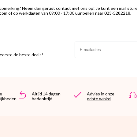
 opmerking? Neem dan gerust contact met ons op! Je kunt een mail stur
com of op werkdagen van 09:00 - 17:00 uur bellen naar 023-5282218.
Email
s eerste de beste deals!
e
Altijd 14 dagen
Advies in onze
ijkheden
bedenktijd
echte winkel