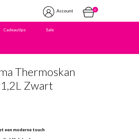
0
Account
Cadeautips
Sale
 in onze winkel
mma Thermoskan
 1,2L Zwart
et een moderne touch