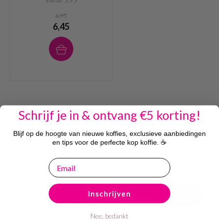
6,95
6,45
Schrijf je in & ontvang €5 korting!
Blijf op de hoogte van nieuwe koffies, exclusieve aanbiedingen
Exclusieve korting ontvangen?
en tips voor de perfecte kop koffie. ☕
Schrijf je in voor onze nieuwsbrief en ontvang als eerste de beste
deals!
email
Email
Aanmelden
Inschrijven
Nee, bedankt