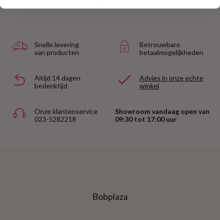
Snelle levering
Betrouwbare
van producten
betaalmogelijkheden
Altijd 14 dagen
Advies in onze echte
bedenktijd
winkel
Onze klantenservice
Showroom vandaag open van
023-5282218
09:30 tot 17:00 uur
Bobplaza