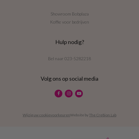
Showroom Bobplaza
Koffie voor bedrijven
Hulp nodig?
Bel naar
023-5282218
Volg ons op social media
Wijzig uw cookievoorkeuren
Website by
The Cre8ion.Lab