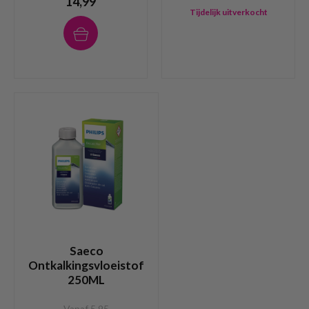
14,99
Tijdelijk uitverkocht
Saeco
Ontkalkingsvloeistof
250ML
Vanaf 5,95