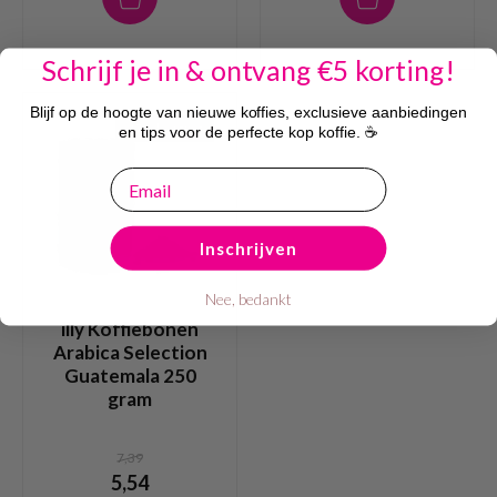
Schrijf je in & ontvang €5 korting!
Blijf op de hoogte van nieuwe koffies, exclusieve aanbiedingen
25% korting
en tips voor de perfecte kop koffie. ☕
email
Inschrijven
Nee, bedankt
illy Koffiebonen
Arabica Selection
Guatemala 250
gram
7,39
5,54