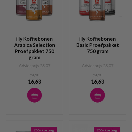
illy Koffiebonen
illy Koffiebonen
Arabica Selection
Basic Proefpakket
Proefpakket 750
750 gram
gram
Adviesprijs 23,07
Adviesprijs 23,07
21,50
21,50
16,63
16,63
25% korting
25% korting