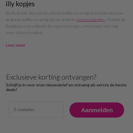
illy kopjes
Bij illy draait alles om de ultieme koffie-ervaring. Een onderdeel van
de goede koffie-ervaring zijn de perfecte
espressokopjes
. Ontdek bij
Bobplaza onze collectie illy espressokopjes, ontworpen met oog
voor stijl en kwaliteit.
Lees meer
Exclusieve korting ontvangen?
Schrijf je in voor onze nieuwsbrief en ontvang als eerste de beste
deals!
Email
Aanmelden