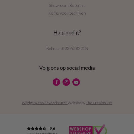
Showroom Bobplaza
Koffie voor bedrijven
Hulp nodig?
Bel naar
023-5282218
Volg ons op social media
Wijzig uw cookievoorkeuren
Website by
The Cre8ion.Lab
9,6
6062 beoordelingen