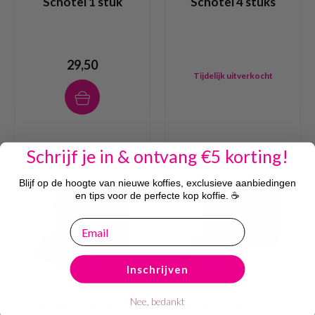
Schotel 1 stuk
Schotel 4 stuks
29,50
Tijdelijk uitverkocht
Schrijf je in & ontvang €5 korting!
Blijf op de hoogte van nieuwe koffies, exclusieve aanbiedingen
en tips voor de perfecte kop koffie. ☕
email
Inschrijven
Nee, bedankt
illy Art Collection
illy Art Collection