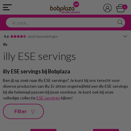
0
9,6
6062 beoordelingen
illy
Avondbezorging
illy ESE servings
Advies in onze winkel
illy ESE servings bij Bobplaza
Ben jij op zoek naar illy ESE servings? Je kunt bij ons terecht voor
diverse producten van illy. Er zitten ongetwijfeld een illy ESE servings
bij die helemaal passen bij jouw voorkeur. Je kunt ook bij onze
volledige collectie
ESE servings
kijken!
Filter