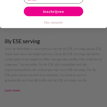
69,95
52,46
Inschrijven
Nee, bedankt
illy ESE serving
Voor de liefhebbers van espresso zijn de illy ESE servings ideaal. ESE
staat voor Easy Serving Espresso. Deze illy ESE servings zijn kleine
ronde pads in een papieren filter met gemalen koffie. Elke schijf bevat
ongeveer 7 gram koffie. De illy ESE zijn compatible met alle
espressomachines die ontworpen zijn voor ESE servings. De Illy
ESE pads passen perfect in je machine. Zo maak je snel en
gemakkelijk een heerlijk koffie met de ESE servings van illy.
Lees meer