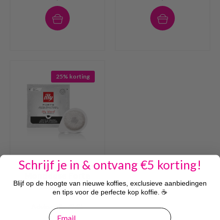
25% korting
Schrijf je in & ontvang €5 korting!
illy ESE Servings
Monodose Forte
Blijf op de hoogte van nieuwe koffies, exclusieve aanbiedingen
200 stuks
en tips voor de perfecte kop koffie. ☕
Adviesprijs 79,95
email