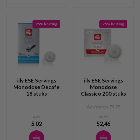
25% korting
25% korting
illy ESE Servings
illy ESE Servings
Monodose Decafe
Monodose
18 stuks
Classico 200 stuks
Adviesprijs 79,95
6,69
69,95
5,02
52,46