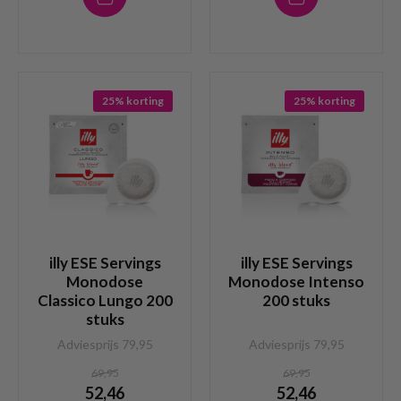
25% korting
25% korting
illy ESE Servings
illy ESE Servings
Monodose
Monodose Intenso
Classico Lungo 200
200 stuks
stuks
Adviesprijs 79,95
Adviesprijs 79,95
69,95
69,95
52,46
52,46