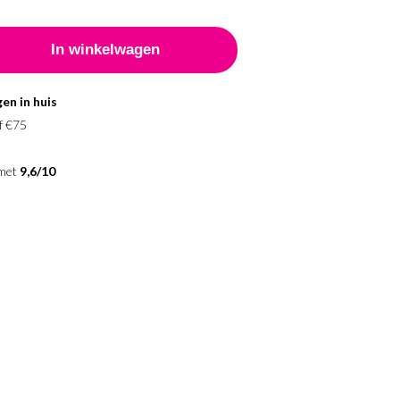
en in huis
f €75
 met
9,6/10