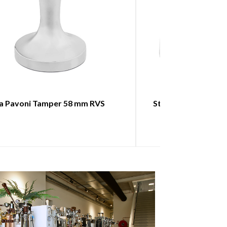
a Pavoni Tamper 58 mm RVS
Stelton Nohr Glaze
Zwart Me