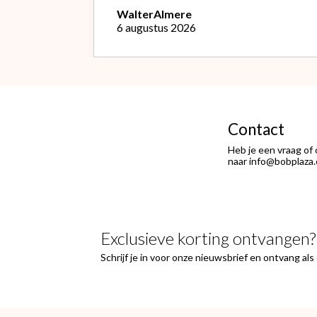
opnieuw kon doen met de goede
Walter
Almere
soort. Telefonisch gevraagd of ze
6 augustus 2026
geruild konden worden voor de
goede; dat kon misschien in Haarlem
bij de winkel. Op meerdere mails
hierover heb ik geen reactie
gekregen. Wel heb ik na het
retourneren voor eigen rekening (
logisch) de betaling terug
Contact
ontvangen."
Heb je een vraag of
naar info@bobplaza.
Exclusieve korting ontvangen?
Schrijf je in voor onze nieuwsbrief en ontvang al