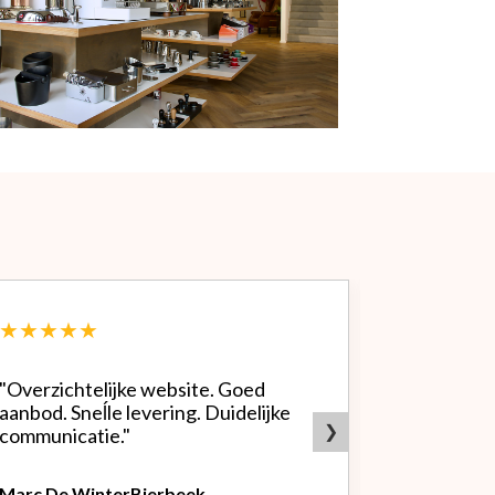
★★★★★
★★★★
"Overzichtelijke website. Goed
"Zeer goed
aanbod. Sneĺle levering. Duidelijke
bedrijf. Doet wat ze beloven,
❯
communicatie."
heldere sit
producten.
Marc De Winter
Bierbeek