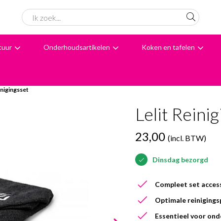
tuur
Onderhoudsartikelen
Koken en tafelen
6062 beoordelingen
Avondbezorging
Advies
inigingsset
Lelit Reini
23,00
(incl. BTW)
Dinsdag bezorgd
Compleet set acces
Optimale reinigings
Essentieel voor on