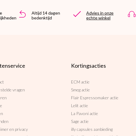
e
Altijd 14 dagen
Advies in onze
ijkheden
bedenktijd
echte winkel
tenservice
Kortingsacties
ct
ECM actie
estelde vragen
Smeg actie
uren
Flair Espressomaker actie
ce
Lelit actie
en
La Pavoni actie
nden
Sage actie
aimer en privacy
illy capsules aanbieding