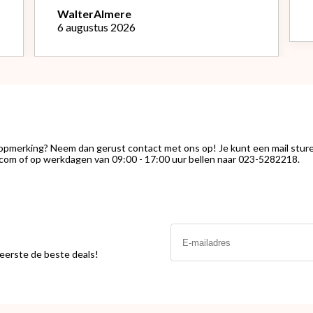
Het is een mooie machine, Na
Walter
Almere
instellen bonenmolen heb ik van de
6 augustus 2026
eerste kopjes uitstekende espresso
kunnen genieten. Het melk
opschuimen vind ik nog wel een
uitdaging.."
 opmerking? Neem dan gerust contact met ons op! Je kunt een mail stur
com of op werkdagen van 09:00 - 17:00 uur bellen naar 023-5282218.
Email
s eerste de beste deals!