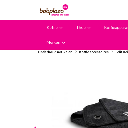
Koffie
Thee
Koffieappara
9,6
Merken
Onderhoudsartikelen
Koffie accessoires
Lelit Re