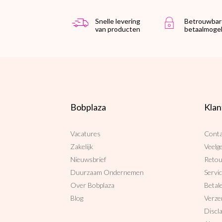
Snelle levering
Betrouwbar
van producten
betaalmogel
Bobplaza
Klan
Vacatures
Conta
Zakelijk
Veelg
Nieuwsbrief
Reto
Duurzaam Ondernemen
Servi
Over Bobplaza
Betal
Blog
Verze
Discl