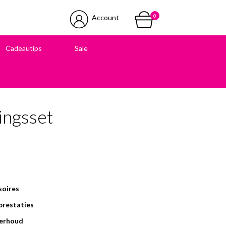
0
Account
Cadeautips
Sale
 in onze winkel
gingsset
soires
prestaties
derhoud