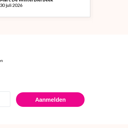
30 juli 2026
Peter Van
L
29 juli 2026
en
Aanmelden