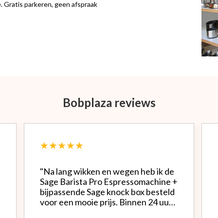
 Gratis parkeren, geen afspraak
Bobplaza reviews
★★★★★
"Na lang wikken en wegen heb ik de
Sage Barista Pro Espressomachine +
bijpassende Sage knock box besteld
voor een mooie prijs. Binnen 24 uur
werd alles netjes verpakt bezorgd.