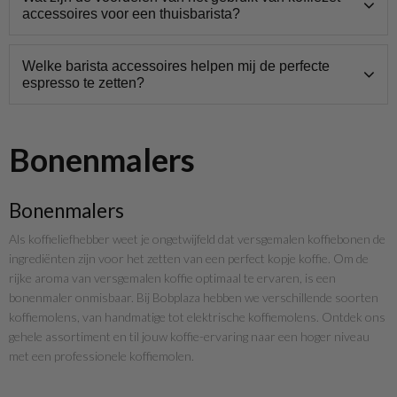
accessoires voor een thuisbarista?
Welke barista accessoires helpen mij de perfecte
espresso te zetten?
Bonenmalers
Bonenmalers
Als koffieliefhebber weet je ongetwijfeld dat versgemalen koffiebonen de
ingrediënten zijn voor het zetten van een perfect kopje koffie. Om de
rijke aroma van versgemalen koffie optimaal te ervaren, is een
bonenmaler onmisbaar. Bij Bobplaza hebben we verschillende soorten
koffiemolens, van handmatige tot elektrische koffiemolens. Ontdek ons
gehele assortiment en til jouw koffie-ervaring naar een hoger niveau
met een professionele koffiemolen.