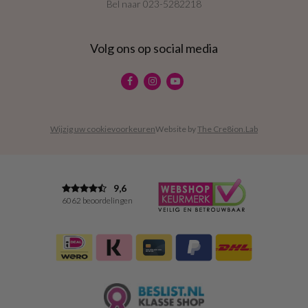
Bel naar
023-5282218
Volg ons op social media
Wijzig uw cookievoorkeuren
Website by
The Cre8ion.Lab
9,6
6062 beoordelingen