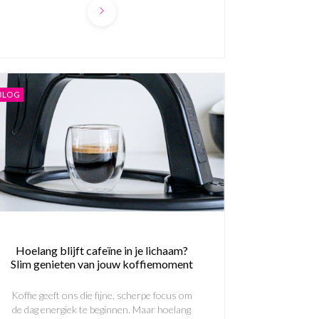
BLOG
Hoelang blijft cafeïne in je lichaam?
Slim genieten van jouw koffiemoment
Koffie geeft ons die fijne, scherpe focus om
de dag energiek te beginnen. Maar hoelang