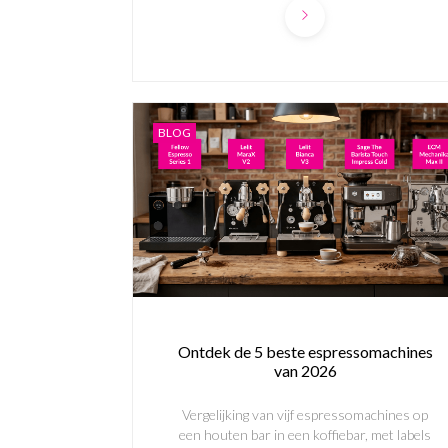
BLOG
Ontdek de 5 beste espressomachines
van 2026
Vergelijking van vijf espressomachines op
een houten bar in een koffiebar, met labels