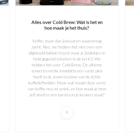
Alles over Cold Brew: Wat is het en
hoe maak je het thuis?
Koffie, maar dan ijskoud en waanzinnig
zacht. Nee, we hebben het niet over een
afgekoeld bakkie troost waar je ijsblokjes in
hebt gegooid (vloeken in de kerk!). We
hebben het over Cold Brew. De ultieme
zomertrend die inmiddels een vaste plek
heeft in de zomerroutine van de échte
koffieliefhebber. Maar wat maakt deze vorm
van koffie nou zo uniek, en hoe maak je hem
zelf alsof er een barista in je keuken staat?
Schrijf je in & ontvang €5 korting!
Blijf op de hoogte van nieuwe koffies, exclusieve aanbiedingen
en tips voor de perfecte kop koffie. ☕
email