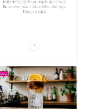
blijft cafeïne in je lichaam na die laatste slok?
En hoe werkt dat unieke cafeïne-effect op je
lichaam precies?
BLOG