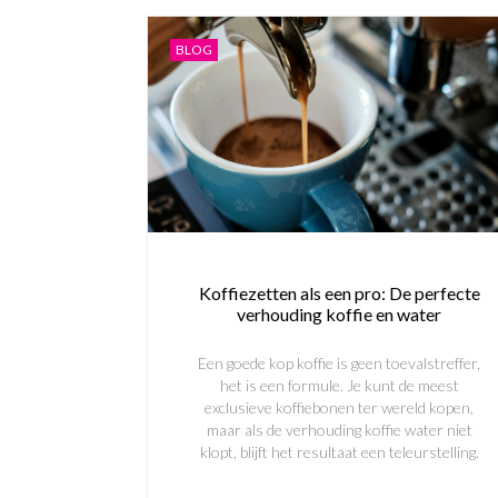
BLOG
Koffiezetten als een pro: De perfecte
verhouding koffie en water
Een goede kop koffie is geen toevalstreffer,
het is een formule. Je kunt de meest
exclusieve koffiebonen ter wereld kopen,
maar als de verhouding koffie water niet
klopt, blijft het resultaat een teleurstelling.