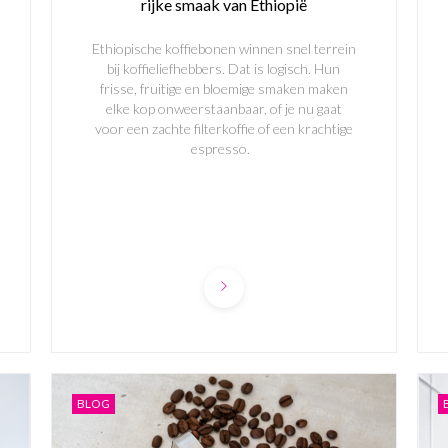
rijke smaak van Ethiopië
Ethiopische koffiebonen winnen snel terrein
bij koffieliefhebbers. Dat is logisch. Hun
frisse, fruitige en bloemige smaken maken
elke kop onweerstaanbaar, of je nu gaat
voor een zachte filterkoffie of een krachtige
espresso.
BLOG