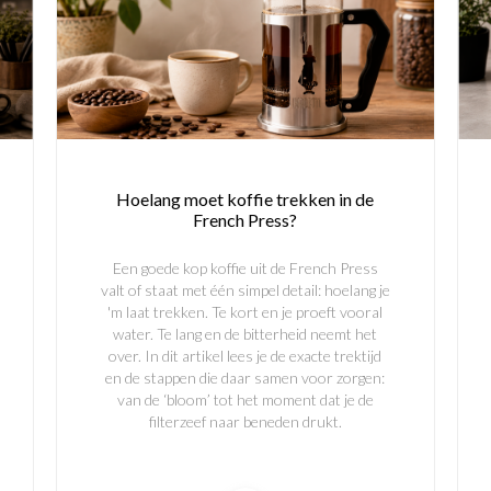
Hoelang moet koffie trekken in de
French Press?
Een goede kop koffie uit de French Press
valt of staat met één simpel detail: hoelang je
'm laat trekken. Te kort en je proeft vooral
water. Te lang en de bitterheid neemt het
over. In dit artikel lees je de exacte trektijd
en de stappen die daar samen voor zorgen:
van de ‘bloom’ tot het moment dat je de
filterzeef naar beneden drukt.