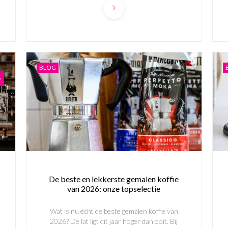
BLOG
De beste en lekkerste gemalen koffie
van 2026: onze topselectie
Wat is nu écht de beste gemalen koffie van
2026? De lat ligt dit jaar hoger dan ooit. Bij