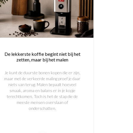
De lekkerste koffie begint niet bij het
zetten, maar bij het malen
Je kunt de duurste bonen kopen die er zijn,
maar met de verkeerde maling proef je daar
niets van terug. Malen bepaalt hoeveel
smaak, aroma en balans er in je kopje
terechtkomen. Toch is het de stap die de
meeste mensen overslaan of
onderschatten.