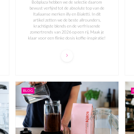
Bobplaza hebben we de selectie daarom
bewust verfijnd tot de absolute top van de
Italiaanse merken illy en Bialetti. In dit
artikel zetten we de beste allrounders,
krachtigste blends en de verfrissende
zomertrends van 2026 op een rij. Maak je
klaar voor een flinke dosis koffie-inspiratie!
BLOG