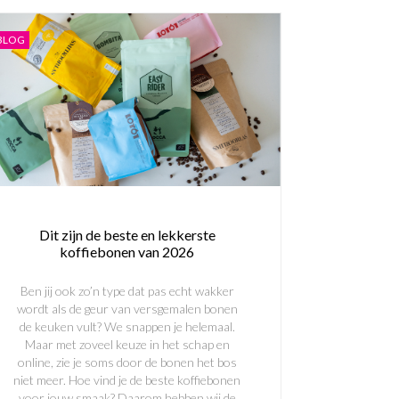
BLOG
Dit zijn de beste en lekkerste
koffiebonen van 2026
Ben jij ook zo’n type dat pas echt wakker
wordt als de geur van versgemalen bonen
de keuken vult? We snappen je helemaal.
Maar met zoveel keuze in het schap en
online, zie je soms door de bonen het bos
niet meer. Hoe vind je de beste koffiebonen
voor jouw smaak? Daarom hebben wij de