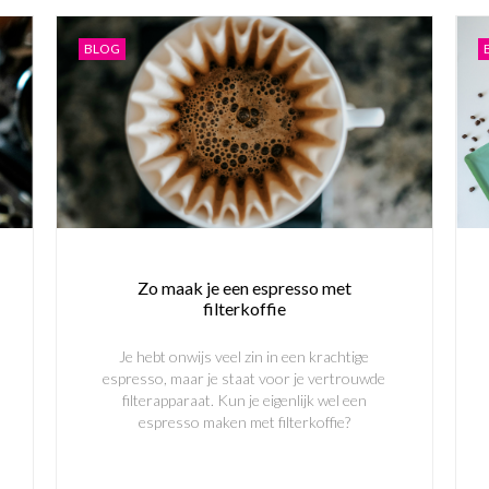
BLOG
Inschrijven
Nee, bedankt
Zo maak je een espresso met
filterkoffie
Je hebt onwijs veel zin in een krachtige
espresso, maar je staat voor je vertrouwde
filterapparaat. Kun je eigenlijk wel een
espresso maken met filterkoffie?