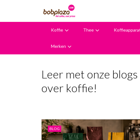
Koffie
Thee
Koffieappara
9,6
Merken
Leer met onze blogs 
over koffie!
BLOG