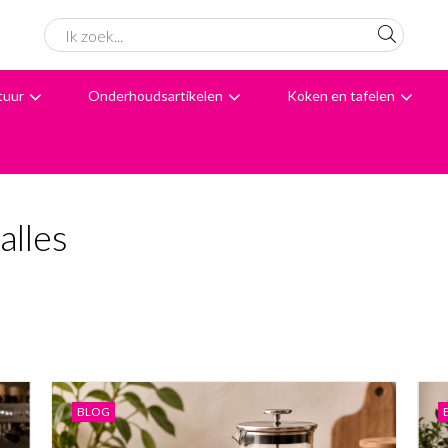
tuur
Onderhoudsartikelen
Koken en tafelen
6062 beoordelingen
Avondbezorging
Advies
alles
BLOG