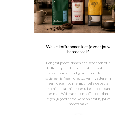
Welke koffiebonen kies je voor jouw
horecazaak?
Een gast proeft binnen drie seconden of je
koffie klopt. Te bitter, te vlak, te zwak: het
staat vaak al in het gezicht voordat het
kopje leeg is. Veel horecazaken investeren in
een goede machine, maar zelfs de beste
machine haalt niet meer uit een boon dan
erin zit. Wat maakt een koffieboon dan
eigenlijk goed en welke boon past bij jouw
horecazaak?