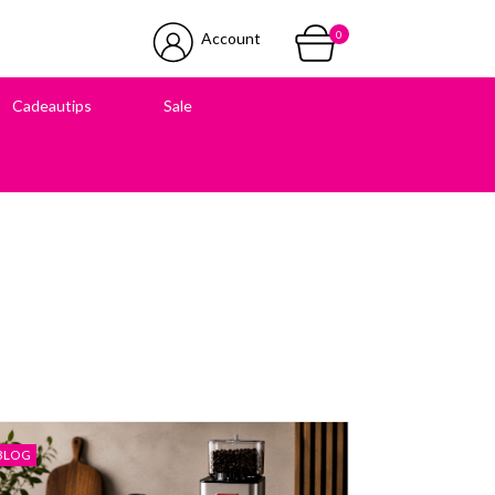
0
Account
Cadeautips
Sale
 in onze winkel
BLOG