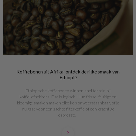
Koffiebonen uit Afrika: ontdek de rijke smaak van
Ethiopië
Ethiopische koffiebonen winnen snel terrein bij
koffieliefhebbers. Dat is logisch. Hun frisse, fruitige en
bloemige smaken maken elke kop onweerstaanbaar, of je
nu gaat voor een zachte filterkoffie of een krachtige
espresso.