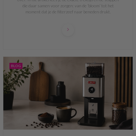
die daar samen voor zorgen: van de ‘bloom’ tot het
moment dat je de filterzeef naar beneden drukt.
BLOG