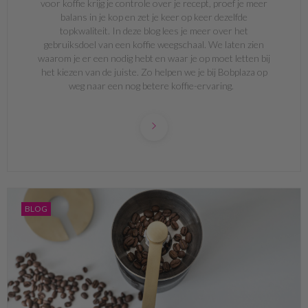
voor koffie krijg je controle over je recept, proef je meer
balans in je kop en zet je keer op keer dezelfde
topkwaliteit. In deze blog lees je meer over het
gebruiksdoel van een koffie weegschaal. We laten zien
waarom je er een nodig hebt en waar je op moet letten bij
het kiezen van de juiste. Zo helpen we je bij Bobplaza op
weg naar een nog betere koffie-ervaring.
BLOG