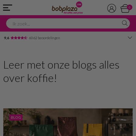
0
9,6
6062 beoordelingen
Avondbezorging
Leer met onze blogs alles
Advies in onze winkel
over koffie!
BLOG