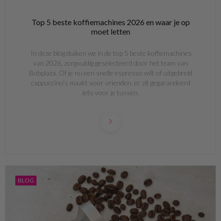
Top 5 beste koffiemachines 2026 en waar je op
moet letten
In deze blog duiken we in de top 5 beste koffiemachines
van 2026, zorgvuldig geselecteerd door het team van
Bobplaza. Of je nu een snelle espresso wilt of uitgebreid
cappuccino’s maakt voor vrienden, er zit gegarandeerd
iets voor je tussen.
BLOG