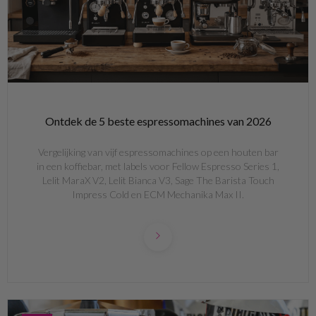
Ontdek de 5 beste espressomachines van 2026
Vergelijking van vijf espressomachines op een houten bar
in een koffiebar, met labels voor Fellow Espresso Series 1,
Lelit MaraX V2, Lelit Bianca V3, Sage The Barista Touch
Impress Cold en ECM Mechanika Max II.