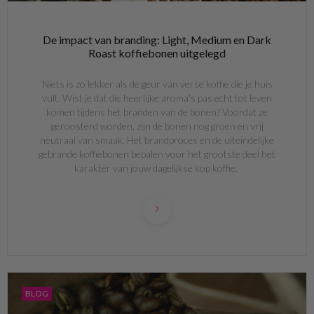
De impact van branding: Light, Medium en Dark
Roast koffiebonen uitgelegd
Niets is zo lekker als de geur van verse koffie die je huis
vult. Wist je dat die heerlijke aroma's pas echt tot leven
komen tijdens het branden van de bonen? Voordat ze
geroosterd worden, zijn de bonen nog groen en vrij
neutraal van smaak. Het brandproces en de uiteindelijke
gebrande koffiebonen bepalen voor het grootste deel het
karakter van jouw dagelijkse kop koffie.
BLOG