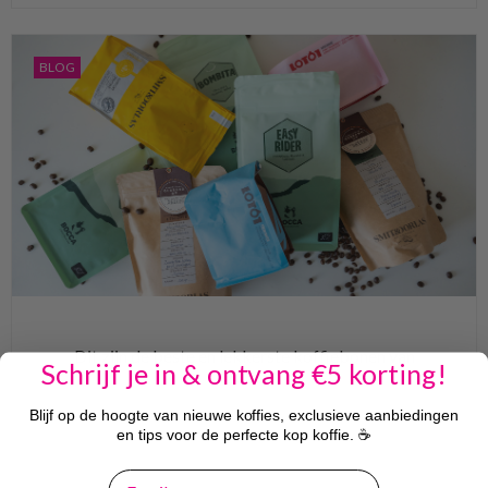
BLOG
Dit zijn de beste en lekkerste koffiebonen van
Schrijf je in & ontvang €5 korting!
2026
Blijf op de hoogte van nieuwe koffies, exclusieve aanbiedingen
Ben jij ook zo’n type dat pas echt wakker wordt als de geur
en tips voor de perfecte kop koffie. ☕
van versgemalen bonen de keuken vult? We snappen je
helemaal. Maar met zoveel keuze in het schap en online,
email