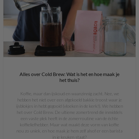
Alles over Cold Brew: Wat is het en hoe maak je
het thuis?
Koffie, maar dan ijskoud en waanzinnig zacht. Nee, we
hebben het niet over een afgekoeld bakkie troost waar je
ijsblokjes in hebt gegooid (vloeken in de kerk!). We hebben
het over Cold Brew. De ultieme zomertrend die inmiddels
een vaste plek heeft in de zomerroutine van de échte
koffieliefhebber. Maar wat maakt deze vorm van koffie
nou zo uniek, en hoe maak je hem zelf alsof er een barista
in je keuken staat?