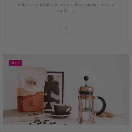
krijgt. Zo geniet jij thuis of op kantoor van een perfecte
kop koffie.
BLOG