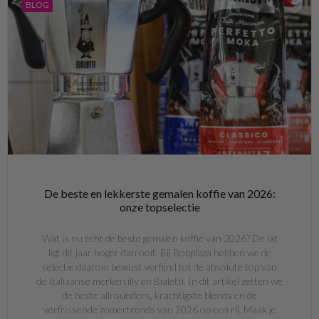
BLOG
De beste en lekkerste gemalen koffie van 2026:
onze topselectie
Wat is nu écht de beste gemalen koffie van 2026? De lat
ligt dit jaar hoger dan ooit. Bij Bobplaza hebben we de
selectie daarom bewust verfijnd tot de absolute top van
de Italiaanse merken illy en Bialetti. In dit artikel zetten we
de beste allrounders, krachtigste blends en de
verfrissende zomertrends van 2026 op een rij. Maak je