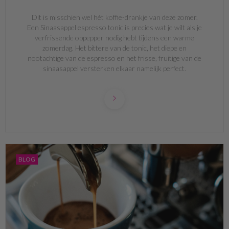
Dit is misschien wel hét koffie-drankje van deze zomer.
Een Sinaasappel espresso tonic is precies wat je wilt als je
verfrissende oppepper nodig hebt tijdens een warme
zomerdag. Het bittere van de tonic, het diepe en
nootachtige van de espresso en het frisse, fruitige van de
sinaasappel versterken elkaar namelijk perfect.
BLOG