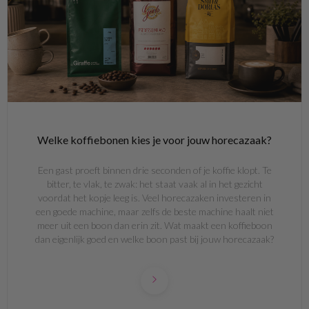
Welke koffiebonen kies je voor jouw horecazaak?
Een gast proeft binnen drie seconden of je koffie klopt. Te
bitter, te vlak, te zwak: het staat vaak al in het gezicht
voordat het kopje leeg is. Veel horecazaken investeren in
een goede machine, maar zelfs de beste machine haalt niet
meer uit een boon dan erin zit. Wat maakt een koffieboon
dan eigenlijk goed en welke boon past bij jouw horecazaak?