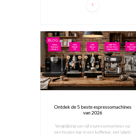
BLOG
Ontdek de 5 beste espressomachines
van 2026
Vergelijking van vijf espressomachines op
een houten bar in een koffiebar, met labels