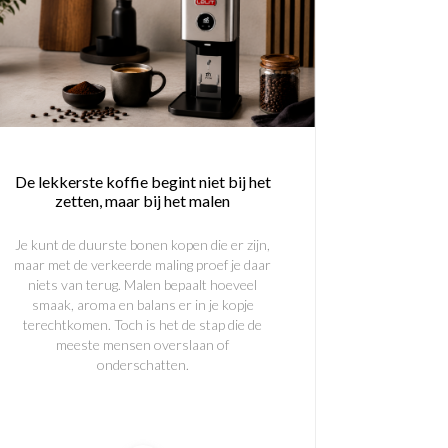
De lekkerste koffie begint niet bij het
zetten, maar bij het malen
Je kunt de duurste bonen kopen die er zijn,
maar met de verkeerde maling proef je daar
niets van terug. Malen bepaalt hoeveel
smaak, aroma en balans er in je kopje
terechtkomen. Toch is het de stap die de
meeste mensen overslaan of
onderschatten.