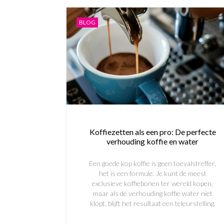
BLOG
Koffiezetten als een pro: De perfecte
verhouding koffie en water
Een goede kop koffie is geen toevalstreffer,
het is een formule. Je kunt de meest
exclusieve koffiebonen ter wereld kopen,
maar als de verhouding koffie water niet
klopt, blijft het resultaat een teleurstelling.