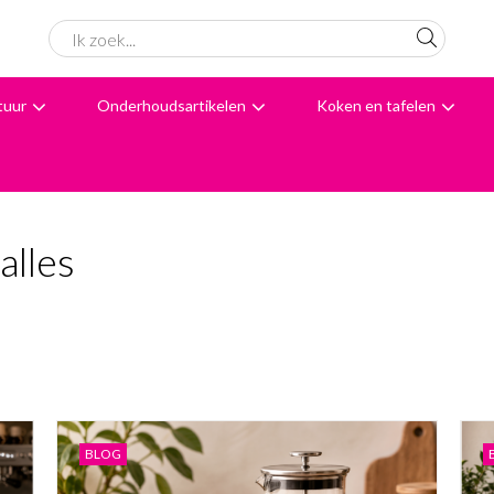
tuur
Onderhoudsartikelen
Koken en tafelen
6061 beoordelingen
Avondbezorging
Advies
alles
BLOG