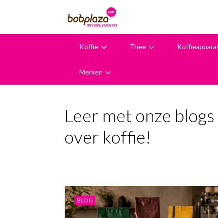
Koffie
Thee
Koffieappara
9,6
Merken
Leer met onze blogs 
over koffie!
BLOG