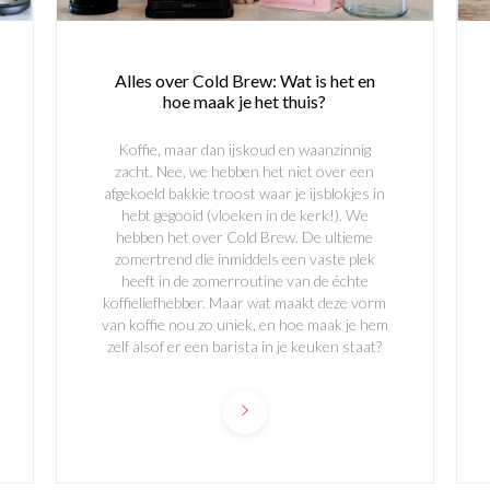
Alles over Cold Brew: Wat is het en
hoe maak je het thuis?
Koffie, maar dan ijskoud en waanzinnig
zacht. Nee, we hebben het niet over een
afgekoeld bakkie troost waar je ijsblokjes in
hebt gegooid (vloeken in de kerk!). We
hebben het over Cold Brew. De ultieme
zomertrend die inmiddels een vaste plek
heeft in de zomerroutine van de échte
koffieliefhebber. Maar wat maakt deze vorm
van koffie nou zo uniek, en hoe maak je hem
zelf alsof er een barista in je keuken staat?
Schrijf je in & ontvang €5 korting!
Blijf op de hoogte van nieuwe koffies, exclusieve aanbiedingen
en tips voor de perfecte kop koffie. ☕
email