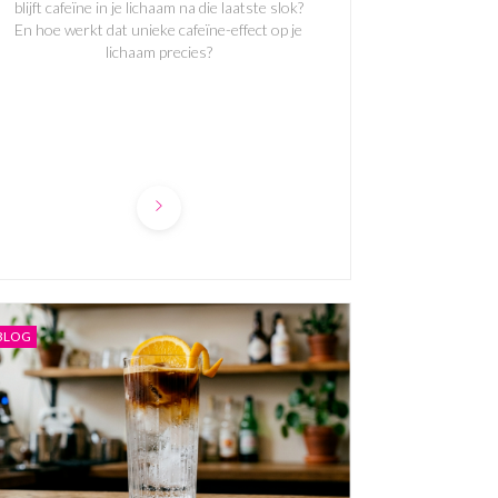
blijft cafeïne in je lichaam na die laatste slok?
En hoe werkt dat unieke cafeïne-effect op je
lichaam precies?
BLOG