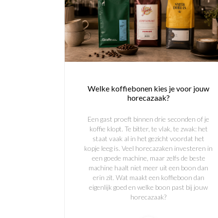
Welke koffiebonen kies je voor jouw
horecazaak?
Een gast proeft binnen drie seconden of je
koffie klopt. Te bitter, te vlak, te zwak: het
staat vaak al in het gezicht voordat het
kopje leeg is. Veel horecazaken investeren in
een goede machine, maar zelfs de beste
machine haalt niet meer uit een boon dan
erin zit. Wat maakt een koffieboon dan
eigenlijk goed en welke boon past bij jouw
horecazaak?