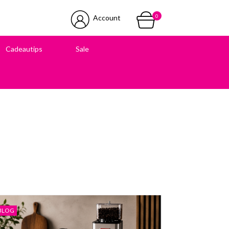
0
Account
Cadeautips
Sale
 in onze winkel
BLOG