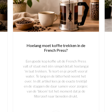
Hoelang moet koffie trekken in de
French Press?
Een goede kop koffie uit de French Press
valt of staat met één simpel detail: hoelang je
'm laat trekken. Te kort en je proeft vooral
water. Te lang en de bitterheid neemt het
over. In dit artikel lees je de exacte trektijd
en de stappen die daar samen voor zorgen:
van de ‘bloom’ tot het moment dat je de
filterzeef naar beneden drukt.