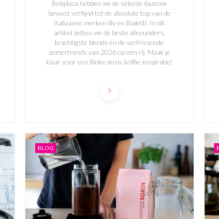
Bobplaza hebben we de selectie daarom
bewust verfijnd tot de absolute top van de
Italiaanse merken illy en Bialetti. In dit
artikel zetten we de beste allrounders,
krachtigste blends en de verfrissende
zomertrends van 2026 op een rij. Maak je
klaar voor een flinke dosis koffie-inspiratie!
BLOG