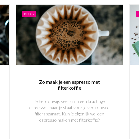
BLOG
Inschrijven
Nee, bedankt
Zo maak je een espresso met
filterkoffie
Je hebt onwijs veel zin in een krachtige
espresso, maar je staat voor je vertrouwde
filterapparaat. Kun je eigenlijk wel een
espresso maken met filterkoffie?