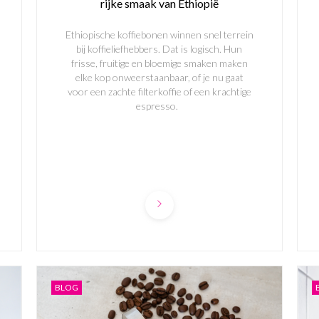
rijke smaak van Ethiopië
Ethiopische koffiebonen winnen snel terrein
bij koffieliefhebbers. Dat is logisch. Hun
frisse, fruitige en bloemige smaken maken
elke kop onweerstaanbaar, of je nu gaat
voor een zachte filterkoffie of een krachtige
espresso.
BLOG