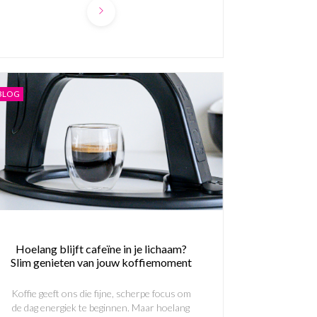
BLOG
Hoelang blijft cafeïne in je lichaam?
Slim genieten van jouw koffiemoment
Koffie geeft ons die fijne, scherpe focus om
de dag energiek te beginnen. Maar hoelang