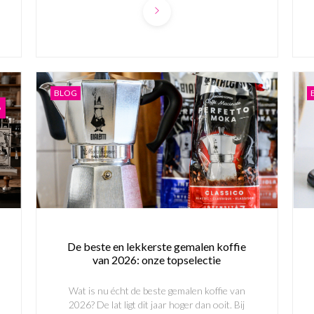
BLOG
De beste en lekkerste gemalen koffie
van 2026: onze topselectie
Wat is nu écht de beste gemalen koffie van
2026? De lat ligt dit jaar hoger dan ooit. Bij