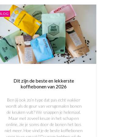
BLOG
Dit zijn de beste en lekkerste
koffiebonen van 2026
Ben jij ook zo’n type dat pas echt wakker
wordt als de geur van versgemalen bonen
de keuken vult? We snappen je helemaal.
Maar met zoveel keuze in het schap en
online, zie je soms door de bonen het bos
niet meer. Hoe vind je de beste koffiebonen
voor jouw smaak? Daarom hebben wij de